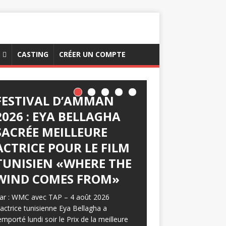
CASTING
CRÉER UN COMPTE
FESTIVAL D’AMMAN
2026 : EYA BELLAGHA
SACRÉE MEILLEURE
ACTRICE POUR LE FILM
TUNISIEN «WHERE THE
WIND COMES FROM»
ar : WMC avec TAP – 4 août 2026
’actrice tunisienne Eya Bellagha a
emporté lundi soir le Prix de la meilleure