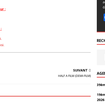
a
d
ur :
:
i.
REC
si.
SUIVANT
AGE
HALF A FILM (DEMI-FILM)
39èm
19èm
2026