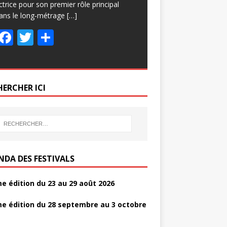
ctrice pour son premier rôle principal
ans le long-métrage
[…]
F
T
P
ac
w
ar
e
itt
ta
b
er
g
HERCHER ICI
o
er
o
k
NDA DES FESTIVALS
e édition du 23 au 29 août 2026
e édition du 28 septembre au 3 octobre