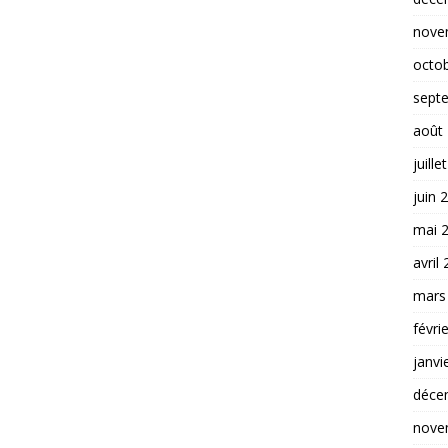
nove
octo
sept
août
juille
juin 
mai 
avril
mars
févri
janvi
déce
nove