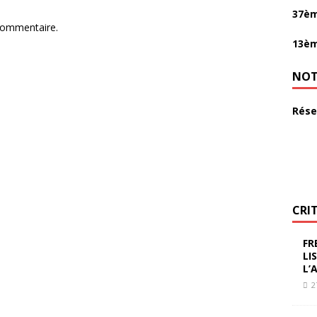
37èm
commentaire.
13èm
NOT
Rése
CRI
FR
LI
L’
2