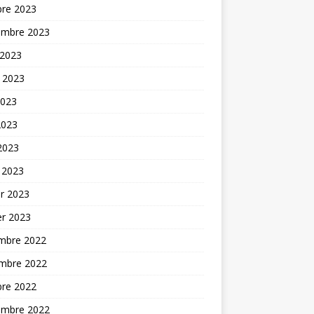
bre 2023
embre 2023
 2023
t 2023
2023
2023
 2023
 2023
er 2023
er 2023
mbre 2022
mbre 2022
bre 2022
embre 2022