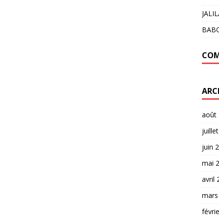
JALI
BAB
COM
ARC
août
juille
juin 
mai 
avril
mars
févri