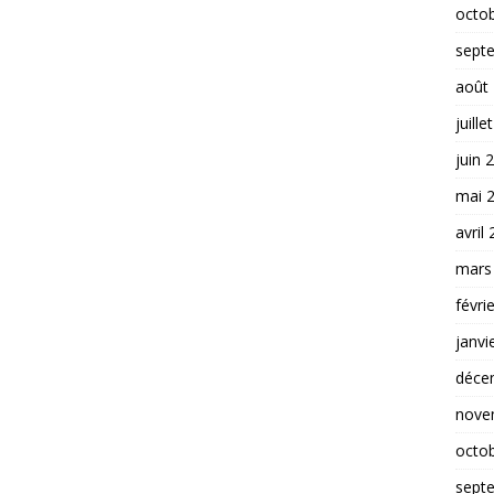
octo
sept
août
juille
juin 
mai 
avril
mars
févri
janvi
déce
nove
octo
sept