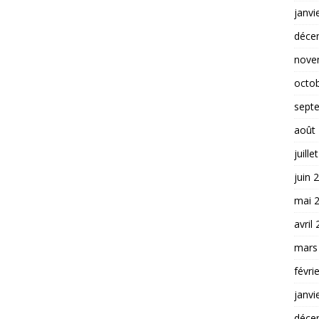
janvi
déce
nove
octo
sept
août
juille
juin 
mai 
avril
mars
févri
janvi
déce