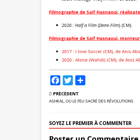
r
Filmographie de Saif Hasnaoui, réalisate
2020 :
Half a Film
(
Demi-Film
) (CM).
Filmographie de Saif Hasnaoui, monteur 
2017 : I love Soccer (CM), de Anis Abs
2020 : Alone (Wahdi) (CM), de Anis Ab
F
T
P
a
w
ar
PRÉCÉDENT
c
it
ta
ASHKAL, OU LE FEU SACRÉ DES RÉVOLUTIONS
e
te
g
b
r
e
SOYEZ LE PREMIER À COMMENTER
o
r
Poster un Commentaire