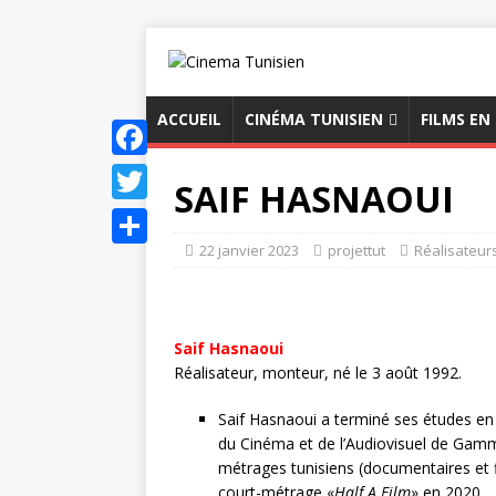
ACCUEIL
CINÉMA TUNISIEN
FILMS EN
F
SAIF HASNAOUI
a
T
c
22 janvier 2023
projettut
Réalisateur
w
P
e
i
a
b
t
r
Saif Hasnaoui
o
t
t
Réalisateur, monteur, né le 3 août 1992.
o
e
a
Saif Hasnaoui a terminé ses études en 
k
r
g
du Cinéma et de l’Audiovisuel de Gamma
métrages tunisiens (documentaires et fi
e
court-métrage «
Half A Film
» en 2020.