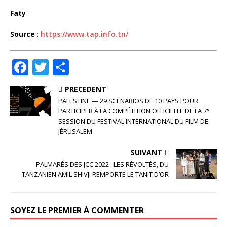
Faty
Source
:
https://www.tap.info.tn/
F
T
P
a
w
ar
PRÉCÉDENT
c
it
ta
PALESTINE — 29 SCÉNARIOS DE 10 PAYS POUR
e
te
g
PARTICIPER À LA COMPÉTITION OFFICIELLE DE LA 7°
SESSION DU FESTIVAL INTERNATIONAL DU FILM DE
b
r
e
JÉRUSALEM
o
r
SUIVANT
o
PALMARÈS DES JCC 2022 : LES RÉVOLTÉS, DU
TANZANIEN AMIL SHIVJI REMPORTE LE TANIT D’OR
k
SOYEZ LE PREMIER À COMMENTER