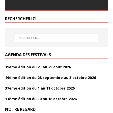
o
ac
w
ar
k
o
o
er
er
k
e
itt
ta
o
o
b
er
g
RECHERCHER ICI
k
k
o
er
o
k
AGENDA DES FESTIVALS
39ème édition du 23 au 29 août 2026
19ème édition du 28 septembre au 3 octobre 2026
37ème édition du 1 au 11 octobre 2026
13ème édition du 10 au 18 octobre 2026
NOTRE REGARD