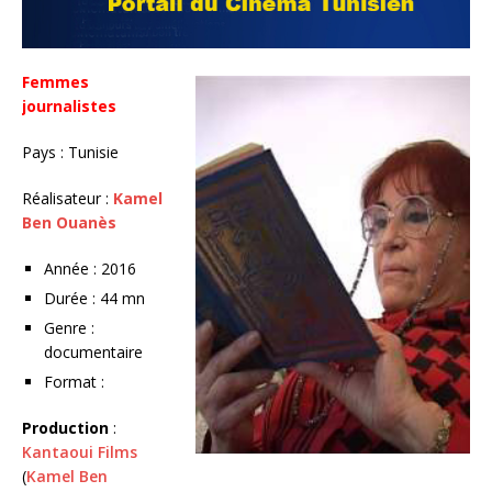
Femmes
journalistes
Pays : Tunisie
Réalisateur :
Kamel
Ben Ouanès
Année : 2016
Durée : 44 mn
Genre :
documentaire
Format :
Production
:
Kantaoui Films
(
Kamel Ben