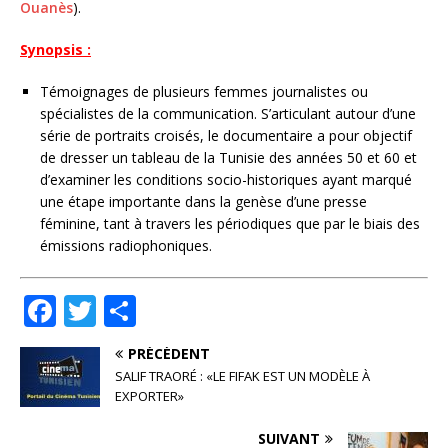
Ouanès
).
Synopsis :
Témoignages de plusieurs femmes journalistes ou
spécialistes de la communication. S’articulant autour d’une
série de portraits croisés, le documentaire a pour objectif
de dresser un tableau de la Tunisie des années 50 et 60 et
d’examiner les conditions socio-historiques ayant marqué
une étape importante dans la genèse d’une presse
féminine, tant à travers les périodiques que par le biais des
émissions radiophoniques.
F
T
P
a
w
ar
PRÉCÉDENT
c
it
ta
SALIF TRAORÉ : «LE FIFAK EST UN MODÈLE À
e
te
g
EXPORTER»
b
r
e
SUIVANT