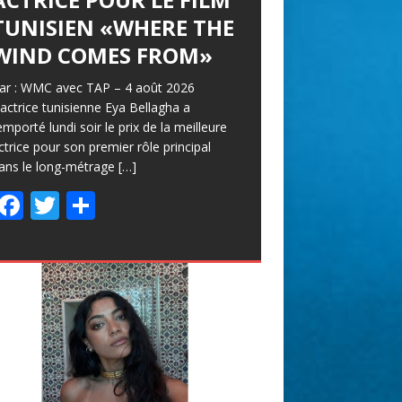
TUNISIEN «WHERE THE
WIND COMES FROM»
ar : WMC avec TAP – 4 août 2026
’actrice tunisienne Eya Bellagha a
emporté lundi soir le prix de la meilleure
ctrice pour son premier rôle principal
ans le long-métrage
[…]
F
T
P
ac
w
ar
e
itt
ta
b
er
g
o
er
o
k