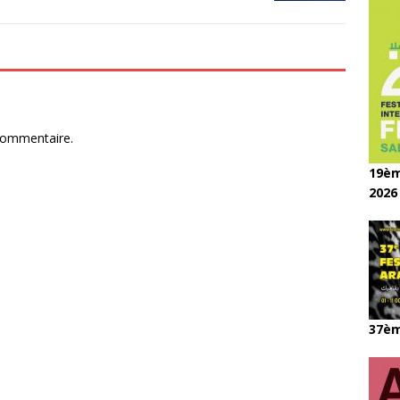
commentaire.
19èm
2026
37èm