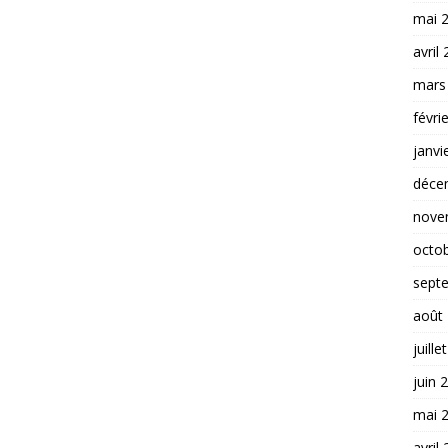
mai 
avril
mars
févri
janvi
déce
nove
octo
sept
août
juille
juin 
mai 
avril