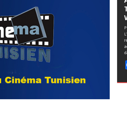
P
L
r
a
d