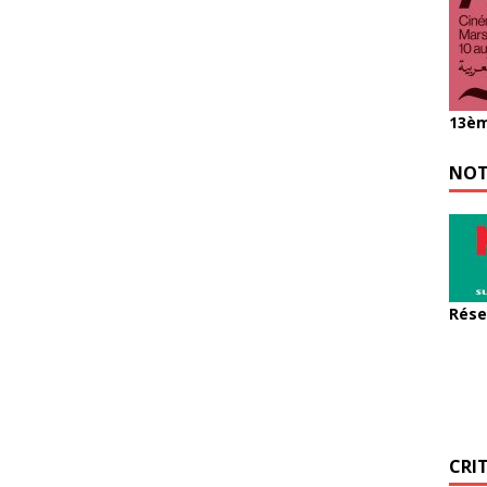
13èm
NOT
Rése
CRI