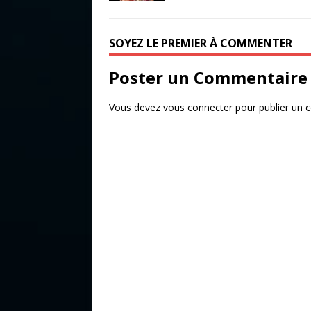
e
te
g
b
r
e
o
r
SOYEZ LE PREMIER À COMMENTER
o
Poster un Commentaire
k
Vous devez
vous connecter
pour publier un 