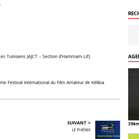
r
REC
AGE
tes Tunisiens (AJCT – Section d’Hammam-Lif).
me Festival International du Film Amateur de Kélibia
SUIVANT
39èm
LE PHÉNIX