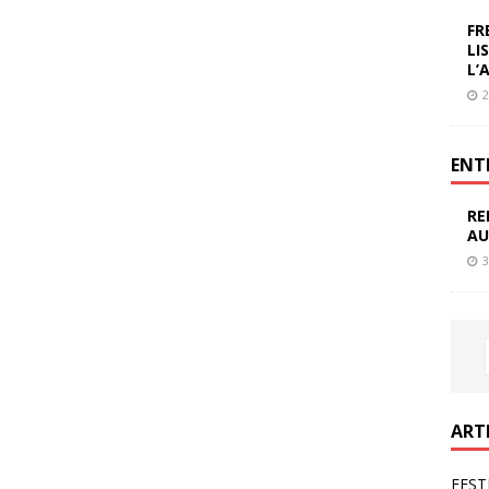
FR
LI
L’
2
ENT
RE
AU
3
ART
FEST