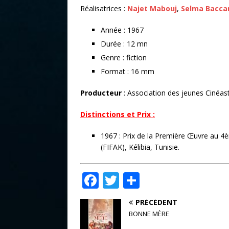
Réalisatrices :
Najet Mabouj
,
Selma Bacca
Année : 1967
Durée : 12 mn
Genre : fiction
Format : 16 mm
Producteur
: Association des jeunes Cinéas
Distinctions et Prix :
1967 : Prix de la Première Œuvre au 4è
(FIFAK), Kélibia, Tunisie.
F
T
P
a
w
ar
PRÉCÉDENT
c
it
ta
BONNE MÈRE