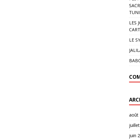
SACR
TUNI
LES 
CART
LE S
JALI
BAB
COM
ARC
août
juille
juin 