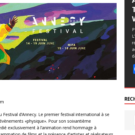
P
L
r
a
d
REC
om
 Festival d’Annecy. Le premier festival international à se
d’évènements «physique». Pour son soixantième
e dédié exclusivement à l’animation rend hommage à
rammation de films et la présence d’artistes et réalisateurs