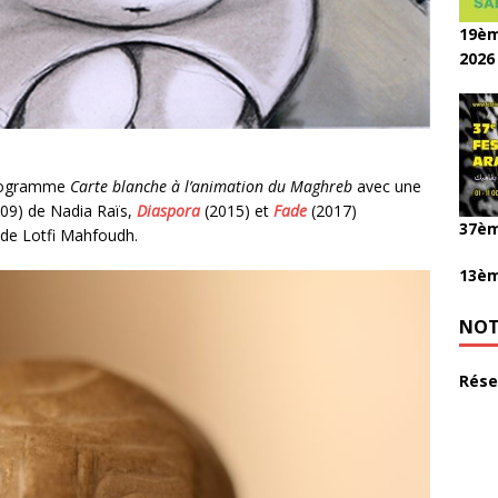
19èm
2026
 programme
Carte blanche à l’animation du Maghreb
avec une
09) de Nadia Raïs,
Diaspora
(2015) et
Fade
(2017)
37èm
de Lotfi Mahfoudh.
13èm
NOT
Rése