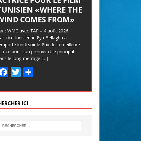
TUNISIEN «WHERE THE
WIND COMES FROM»
ar : WMC avec TAP – 4 août 2026
’actrice tunisienne Eya Bellagha a
emporté lundi soir le Prix de la meilleure
ctrice pour son premier rôle principal
ans le long-métrage
[…]
F
T
P
ac
w
ar
e
itt
ta
b
er
g
HERCHER ICI
o
er
o
k