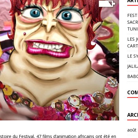
ART
FEST
SACR
TUNI
LES 
CART
LE S
JALI
BAB
COM
ARC
août
stoire du Festival, 47 films d’animation africains ont été en