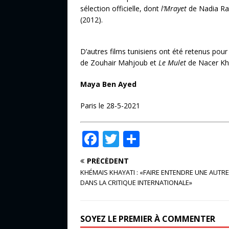
sélection officielle, dont
l’Mrayet
de Nadia Raï
(2012).
D’autres films tunisiens ont été retenus po
de Zouhair Mahjoub et
Le Mulet
de Nacer Khe
Maya Ben Ayed
Paris le 28-5-2021
F
T
P
a
w
ar
PRÉCÉDENT
c
it
ta
KHÉMAIS KHAYATI : «FAIRE ENTENDRE UNE AUTRE
e
te
g
DANS LA CRITIQUE INTERNATIONALE»
b
r
e
o
r
SOYEZ LE PREMIER À COMMENTER