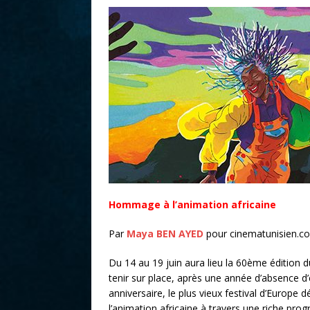
r
Hommage à l’animation africaine
Par
Maya BEN AYED
pour cinematunisien.c
Du 14 au 19 juin aura lieu la 60ème édition du
tenir sur place, après une année d’absence 
anniversaire, le plus vieux festival d’Europ
l’animation africaine à travers une riche prog