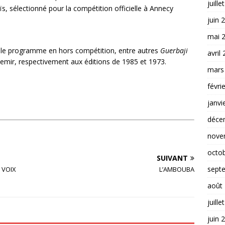
juille
s, sélectionné pour la compétition officielle à Annecy
juin 
mai 
ur le programme en hors compétition, entre autres
Guerbaji
avril
mir, respectivement aux éditions de 1985 et 1973.
mars
févri
janvi
déce
nove
octo
SUIVANT
sept
 VOIX
L’AMBOUBA
août
juille
juin 