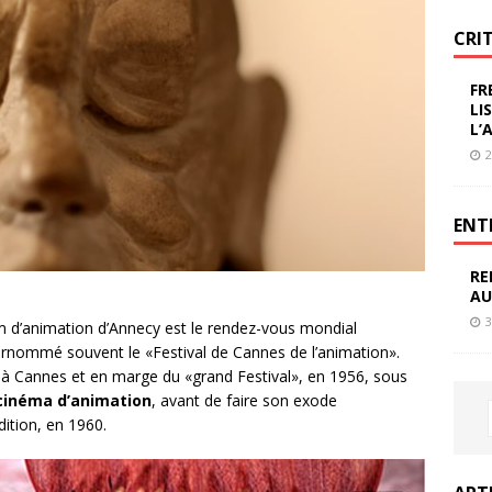
CRI
FR
LI
L’
2
ENT
RE
AU
3
ilm d’animation d’Annecy est le rendez-vous mondial
rnommé souvent le «Festival de Cannes de l’animation».
ue à Cannes et en marge du «grand Festival», en 1956, sous
 cinéma d’animation
, avant de faire son exode
ition, en 1960.