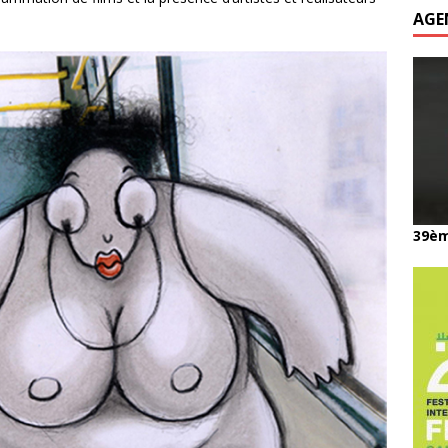
AGE
39èm