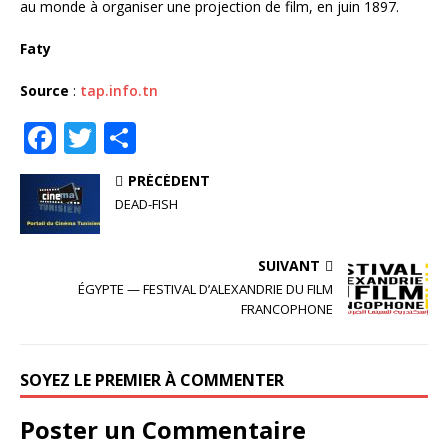
au monde à organiser une projection de film, en juin 1897.
Faty
Source
:
tap.info.tn
F
T
P
a
w
ar
PRÉCÉDENT
c
it
ta
DEAD-FISH
e
te
g
b
r
e
SUIVANT
o
r
ÉGYPTE — FESTIVAL D’ALEXANDRIE DU FILM
FRANCOPHONE
o
k
SOYEZ LE PREMIER À COMMENTER
Poster un Commentaire