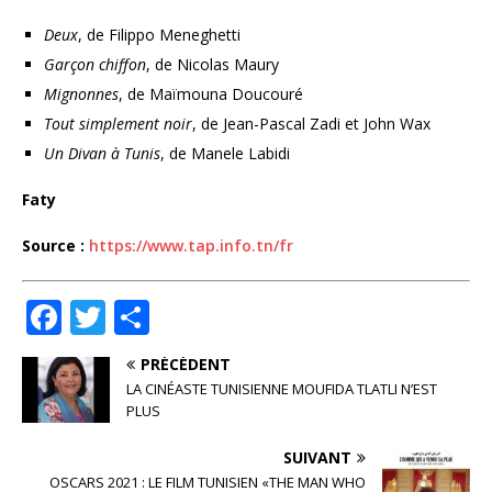
Deux
, de Filippo Meneghetti
Garçon chiffon
, de Nicolas Maury
Mignonnes
, de Maïmouna Doucouré
Tout simplement noir
, de Jean-Pascal Zadi et John Wax
Un Divan à Tunis
, de Manele Labidi
Faty
Source :
https://www.tap.info.tn/fr
F
T
P
a
w
ar
PRÉCÉDENT
c
it
ta
LA CINÉASTE TUNISIENNE MOUFIDA TLATLI N’EST
e
te
g
PLUS
b
r
e
SUIVANT
OSCARS 2021 : LE FILM TUNISIEN «THE MAN WHO