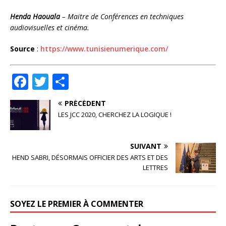
Henda Haouala
– Maitre de Conférences en techniques
audiovisuelles et cinéma.
Source
:
https://www.tunisienumerique.com/
F
T
P
a
w
ar
PRÉCÉDENT
c
it
ta
LES JCC 2020, CHERCHEZ LA LOGIQUE !
e
te
g
b
r
e
SUIVANT
o
r
HEND SABRI, DÉSORMAIS OFFICIER DES ARTS ET DES
LETTRES
o
k
SOYEZ LE PREMIER À COMMENTER