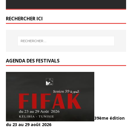
ac
w
ar
k
o
o
er
er
k
e
itt
ta
o
o
b
er
g
RECHERCHER ICI
k
k
o
er
o
k
AGENDA DES FESTIVALS
39ème édition
du 23 au 29 août 2026