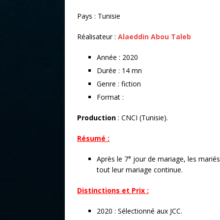
Pays : Tunisie
Réalisateur :
Alaeddin Abou Taleb
Année : 2020
Durée : 14 mn
Genre : fiction
Format :
Production
: CNCI (Tunisie).
Résumé :
Après le 7° jour de mariage, les marié
tout leur mariage continue.
Distinctions et Prix :
2020 : Sélectionné aux JCC.