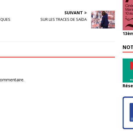
SUIVANT
IQUES
SUR LES TRACES DE SAÏDA
13èm
NOT
commentaire.
Rése