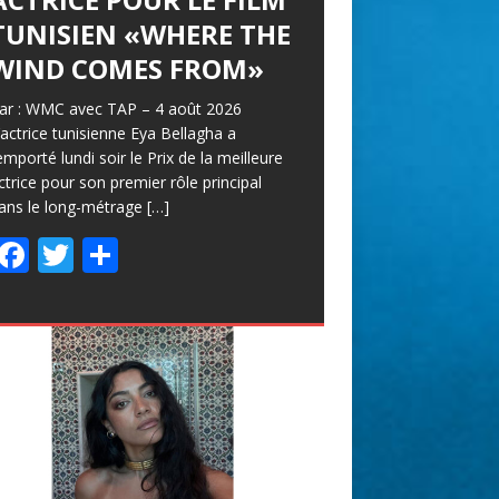
TUNISIEN «WHERE THE
WIND COMES FROM»
ar : WMC avec TAP – 4 août 2026
’actrice tunisienne Eya Bellagha a
emporté lundi soir le Prix de la meilleure
ctrice pour son premier rôle principal
ans le long-métrage
[…]
F
T
P
ac
w
ar
e
itt
ta
b
er
g
o
er
o
k