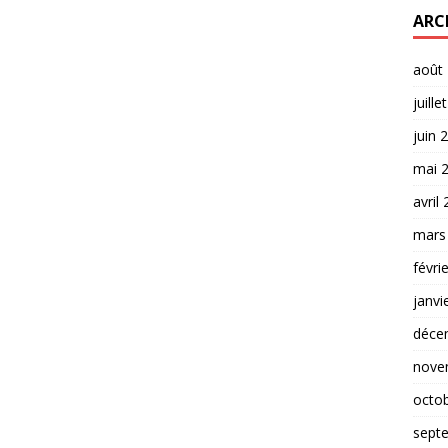
ARC
août
juille
juin 
mai 
avril
mars
févri
janvi
déce
nove
octo
sept