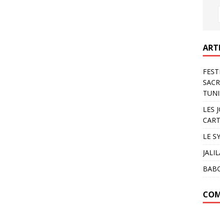
ART
FEST
SACR
TUNI
LES 
CART
LE S
JALI
BAB
COM