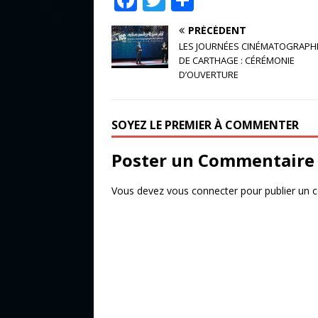
a
w
ar
PRÉCÉDENT
c
it
ta
LES JOURNÉES CINÉMATOGRAPH
e
te
g
DE CARTHAGE : CÉRÉMONIE
D’OUVERTURE
b
r
e
o
r
SOYEZ LE PREMIER À COMMENTER
o
k
Poster un Commentaire
Vous devez
vous connecter
pour publier un 