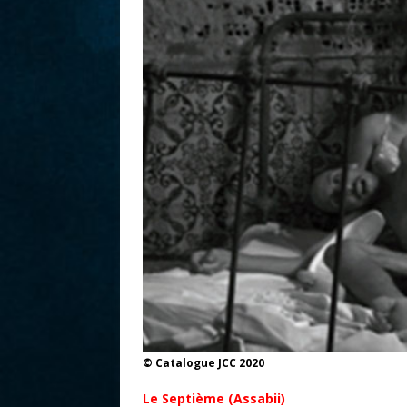
r
© Catalogue JCC 2020
Le Septième (Assabii)