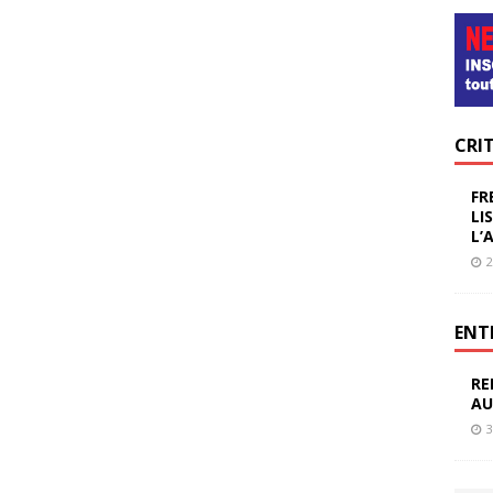
CRI
FR
LI
L’
2
ENT
RE
AU
3