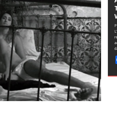
P
L
r
a
d