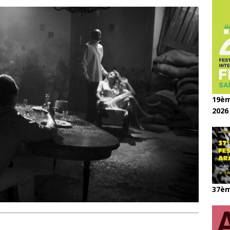
19èm
2026
37èm