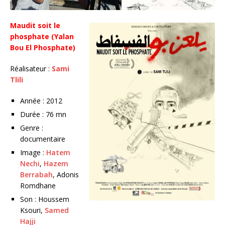
Maudit soit le
phosphate (Yalan
Bou El Phosphate)
Réalisateur :
Sami
Tlili
Année : 2012
Durée : 76 mn
Genre :
documentaire
Image :
Hatem
Nechi
,
Hazem
Berrabah
, Adonis
Romdhane
Son : Houssem
Ksouri,
Samed
Hajji