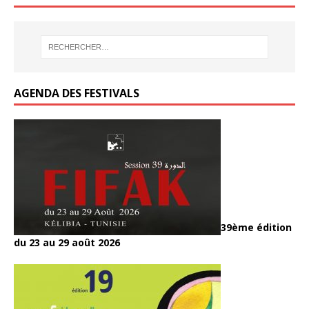
o
o
o
er
er
er
o
o
er
o
o
o
k
o
k
k
k
k
AGENDA DES FESTIVALS
39ème édition
du 23 au 29 août 2026