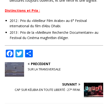
blessures toujours ouvertes, et une fierté et une dignité.
Distinctions et Prix :
2012 : Prix du «Meilleur Film Arabe» au 6° Festival
international du film d’Abu Dhabi.
2013 : Prix de la «Meilleure Recherche Documentaire» au
Festival du Cinéma maghrébin d’Alger.
F
T
P
a
w
ar
PRÉCÉDENT
c
it
ta
SUR LA TRANSVERSALE
e
te
g
b
r
e
SUIVANT
o
r
CAP SUR KÉLIBIA EN TOUTE LIBERTÉ : 27° FIFAK
o
k