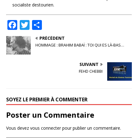
socialiste destourien.
F
T
P
a
w
ar
PRÉCÉDENT
c
it
ta
HOMMAGE : BRAHIM BABAÏ : TOI QUI ES LÀ-BAS…
e
te
g
b
r
e
SUIVANT
o
r
FEHD CHEBBI
o
k
SOYEZ LE PREMIER À COMMENTER
Poster un Commentaire
Vous devez
vous connecter
pour publier un commentaire.