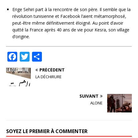
Erige Sehiri part à la rencontre de son père. Il semble que la
révolution tunisienne et Facebook l’aient métamorphosé,
peut-être même définitivement éloigné. Au point d’avoir
quitté la France après 40 ans de vie pour Kesra, son village
d’origine.
F
T
P
a
w
ar
PRÉCÉDENT
c
it
ta
LA DÉCHIRURE
e
te
g
b
r
e
SUIVANT
o
r
ALONE
o
k
SOYEZ LE PREMIER À COMMENTER