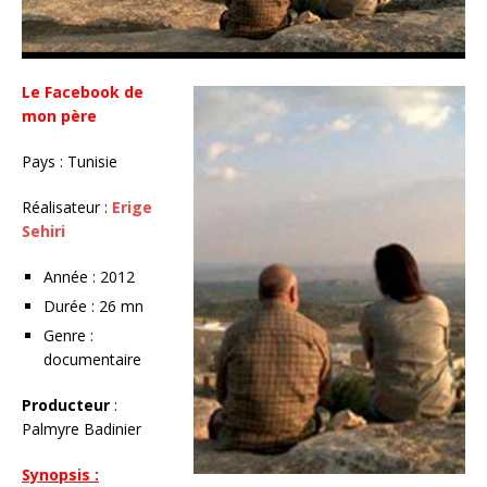
Le Facebook de
mon père
Pays : Tunisie
Réalisateur :
Erige
Sehiri
Année : 2012
Durée : 26 mn
Genre :
documentaire
Producteur
:
Palmyre Badinier
Synopsis :