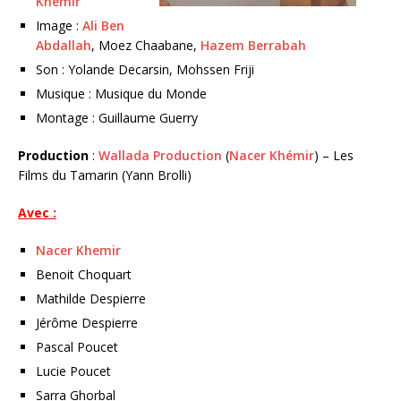
Khemir
Image :
Ali Ben
Abdallah
, Moez Chaabane,
Hazem Berrabah
Son : Yolande Decarsin, Mohssen Friji
Musique : Musique du Monde
Montage : Guillaume Guerry
Production
:
Wallada Production
(
Nacer Khémir
) – Les
Films du Tamarin (Yann Brolli)
Avec :
Nacer Khemir
Benoit Choquart
Mathilde Despierre
Jérôme Despierre
Pascal Poucet
Lucie Poucet
Sarra Ghorbal