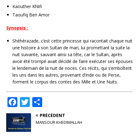
Kaouther Khlifi
Taoufiq Ben Amor
Synopsis :
Shéhérazade, c’est cette princesse qui racontait chaque nuit
une histoire à son Sultan de mari, lui promettant la suite la
nuit suivante, sauvant ainsi sa tête, car le Sultan, après
avoir été trompé avait décidé de faire exécuter ses épouses
le lendemain de la nuit de noces. Ces récits, qui s’emboîtent
les uns dans les autres, provenant d’Inde ou de Perse,
forment le corpus des contes des Mille et Une Nuits.
F
T
P
a
w
ar
PRÉCÉDENT
c
it
ta
MANSOUR KHEDIMALLAH
e
te
g