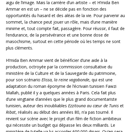
aigu de l’image. Mais la carrière d’un artiste – et H’mida Ben
Ammar en est un – ne se décide pas en fonction des
opportunités du hasard et des aléas de la vie. Pour parvenir au
sommet, la chance peut jouer un rôle, mais d’une manière
minime et, tout compte fait, passagère. Pour réussir, il faut de
l’endurance, de la persévérance et une bonne dose de
masochisme, surtout en cette période où les temps ne sont
plus cléments.
H’mida Ben Ammar vient de bénéficier d’une aide à la
production, octroyée par la commission consultative du
ministère de la Culture et de la Sauvegarde du patrimoine,
pour son scénario
Elissa, la reine vagabonde
, qui est une
adaptation du roman éponyme de l’écrivain tunisien Fawzi
Mallah, publié il y a quelques années à Paris. Cela fait plus
d’une vingtaine d’années que le plus grand documentariste
tunisien, auteur des inoubliables
Ezzitouna au cœur de Tunis
et
Ribat
, réalisés au début des années 80, n’a pas tourné. Il
revient sur scène avec le projet d’un film de fiction ambitieux
qui nécessite un budget qui dépasse les deux milliards. Le
ministère de tutelle va lui accorder 600.000 dinars. Qu’en sera-