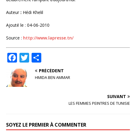
Auteur
:
Hédi Khelil
Ajouté le : 04-06-2010
Source :
http://www.lapresse.tn/
F
T
P
a
w
ar
PRÉCÉDENT
c
it
ta
HMIDA BEN AMMAR
e
te
g
b
r
e
SUIVANT
o
r
LES FEMMES PEINTRES DE TUNISIE
o
k
SOYEZ LE PREMIER À COMMENTER