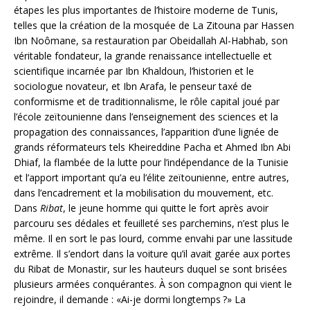
étapes les plus importantes de l’histoire moderne de Tunis,
telles que la création de la mosquée de La Zitouna par Hassen
Ibn Noômane, sa restauration par Obeidallah Al-Habhab, son
véritable fondateur, la grande renaissance intellectuelle et
scientifique incarnée par Ibn Khaldoun, l’historien et le
sociologue novateur, et Ibn Arafa, le penseur taxé de
conformisme et de traditionnalisme, le rôle capital joué par
l’école zeïtounienne dans l’enseignement des sciences et la
propagation des connaissances, l’apparition d’une lignée de
grands réformateurs tels Kheireddine Pacha et Ahmed Ibn Abi
Dhiaf, la flambée de la lutte pour l’indépendance de la Tunisie
et l’apport important qu’a eu l’élite zeïtounienne, entre autres,
dans l’encadrement et la mobilisation du mouvement, etc.
Dans
Ribat
, le jeune homme qui quitte le fort après avoir
parcouru ses dédales et feuilleté ses parchemins, n’est plus le
même. Il en sort le pas lourd, comme envahi par une lassitude
extrême. Il s’endort dans la voiture qu’il avait garée aux portes
du Ribat de Monastir, sur les hauteurs duquel se sont brisées
plusieurs armées conquérantes. À son compagnon qui vient le
rejoindre, il demande : «Ai-je dormi longtemps ?» La