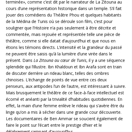
terminée», comme c’est dit par le narrateur de La Zitouna au
cours d’une représentation historique dans un temple. S’il fait
jouer des comédiens du Théâtre Phou et quelques habitants
de la Médina de Tunis où se déroule son film, c’est pour
souligner que l’Histoire n’a pas seulement à être décrite et
commentée, mais rejouée et représentée telle une pièce de
théâtre, comme si elle datait d’aujourd’hui et que nous en
étions les témoins directs. L’intensité et la grandeur du passé
ne peuvent être saisis qu’à la lumière d’une virée dans le
présent. Dans
La Zitouna au cœur de Tunis
, il y a une séquence
splendide qui l’illustre. Ibn Khaldoun et Ibn Arafa sont en train
de discuter derrière un rideau blanc, telles des ombres
chinoises. L’échange de points de vue entre ces deux
penseurs, aux antipodes l’un de l’autre, est intéressant à suivre.
Mais brusquement le théâtre de ce face-à-face intellectuel est
écorné et anéanti par la trivialité d’habitudes quotidiennes. En
effet, la main d’une femme enlève le rideau qui s’avère être du
linge qu’on a mis à sécher dans une grande cour découverte.
Les documentaires de Ben Ammar se soucient également de
faire le point sur l’écart entre le prestige d’hier et le
délabrement rampant d’aujourd’hui.