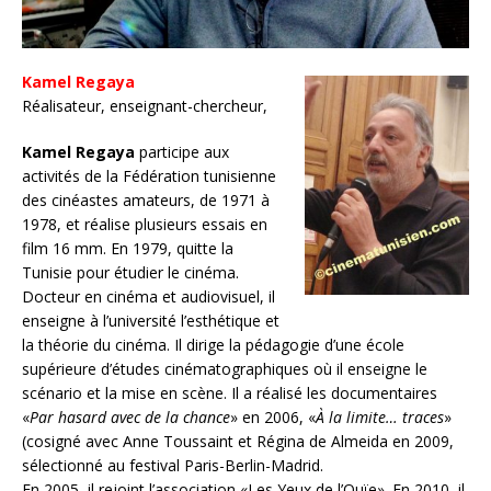
Kamel Regaya
Réalisateur, enseignant-chercheur,
Kamel Regaya
participe aux
activités de la Fédération tunisienne
des cinéastes amateurs, de 1971 à
1978, et réalise plusieurs essais en
film 16 mm. En 1979, quitte la
Tunisie pour étudier le cinéma.
Docteur en cinéma et audiovisuel, il
enseigne à l’université l’esthétique et
la théorie du cinéma. Il dirige la pédagogie d’une école
supérieure d’études cinématographiques où il enseigne le
scénario et la mise en scène. Il a réalisé les documentaires
«
Par hasard avec de la chance
» en 2006, «
À la limite… traces
»
(cosigné avec Anne Toussaint et Régina de Almeida en 2009,
sélectionné au festival Paris-Berlin-Madrid.
En 2005, il rejoint l’association «Les Yeux de l’Ouïe». En 2010, il