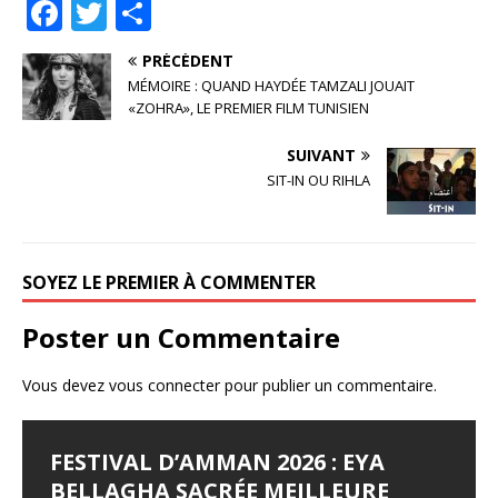
F
T
P
a
w
ar
PRÉCÉDENT
c
it
ta
MÉMOIRE : QUAND HAYDÉE TAMZALI JOUAIT
e
te
g
«ZOHRA», LE PREMIER FILM TUNISIEN
b
r
e
SUIVANT
o
r
SIT-IN OU RIHLA
o
k
SOYEZ LE PREMIER À COMMENTER
Poster un Commentaire
Vous devez
vous connecter
pour publier un commentaire.
FESTIVAL D’AMMAN 2026 : EYA
LES JOURNÉES
LE SYNDROME DE DJAMILA
JALILA BORHANE
BABOUNA BEN AYED
BELLAGHA SACRÉE MEILLEURE
CINÉMATOGRAPHIQUES DE