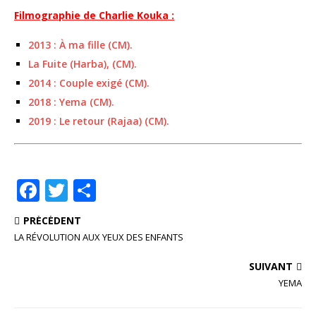
Filmographie de Charlie Kouka :
2013 : À ma fille (CM).
La Fuite (Harba), (CM).
2014 : Couple exigé (CM).
2018 : Yema (CM).
2019 : Le retour (Rajaa) (CM).
F
T
P
a
w
ar
PRÉCÉDENT
c
it
ta
LA RÉVOLUTION AUX YEUX DES ENFANTS
e
te
g
SUIVANT
b
r
e
YEMA
o
r