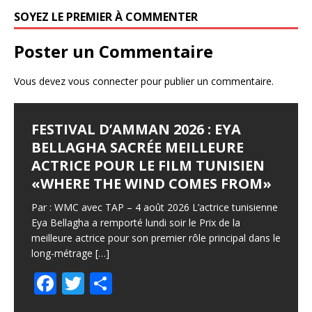
o
SOYEZ LE PREMIER À COMMENTER
k
Poster un Commentaire
Vous devez
vous connecter
pour publier un commentaire.
FESTIVAL D’AMMAN 2026 : EYA
BELLAGHA SACRÉE MEILLEURE
ACTRICE POUR LE FILM TUNISIEN
«WHERE THE WIND COMES FROM»
Par : WMC avec TAP – 4 août 2026 L’actrice tunisienne
Eya Bellagha a remporté lundi soir le Prix de la
meilleure actrice pour son premier rôle principal dans le
long-métrage
[…]
F
T
P
ac
w
ar