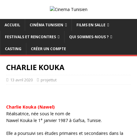
ACCUEIL
CINÉMA TUNISIEN
FILMS EN SALLE
FESTIVALS ET RENCONTRES
QUI SOMMES-NOUS ?
CASTING
CRÉER UN COMPTE
CHARLIE KOUKA
13 avril 2020
projettut
Charlie Kouka (Nawel)
Réalisatrice, née sous le nom de
Nawel Kouka le 1° janvier 1987 à Gafsa, Tunisie.
Elle a poursuivi ses études primaires et secondaires dans la