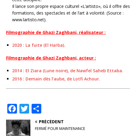
Il lance son propre espace culturel «L’artisto», où il offre des
formations, des spectacles et de l’art à volonté. (Source :
www.lartisto.net).
Filmographie de Ghazi Zaghbani, réalisateur :
2020 : La fuite (El Harba).
Filmographie de Ghazi Zaghbani, acteur :
2014 : El Ziara (Lune noire), de Nawfel Saheb Ettaba.
2016 : Demain dès l’aube, de Lotfi Achour.
F
T
P
a
w
ar
PRÉCÉDENT
c
it
ta
FERMÉ POUR MAINTENANCE