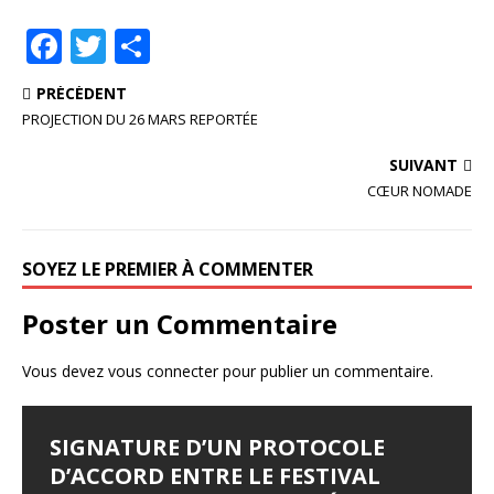
F
T
P
a
w
ar
PRÉCÉDENT
c
it
ta
PROJECTION DU 26 MARS REPORTÉE
e
te
g
SUIVANT
b
r
e
CŒUR NOMADE
o
r
o
SOYEZ LE PREMIER À COMMENTER
k
Poster un Commentaire
Vous devez
vous connecter
pour publier un commentaire.
SIGNATURE D’UN PROTOCOLE
D’ACCORD ENTRE LE FESTIVAL