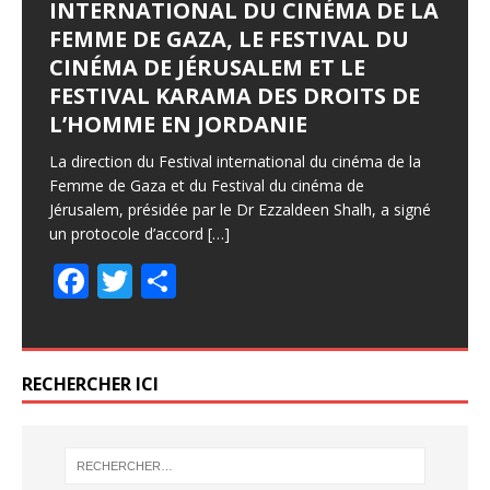
INTERNATIONAL DU CINÉMA DE LA
FEMME DE GAZA, LE FESTIVAL DU
CINÉMA DE JÉRUSALEM ET LE
FESTIVAL KARAMA DES DROITS DE
L’HOMME EN JORDANIE
La direction du Festival international du cinéma de la
Femme de Gaza et du Festival du cinéma de
Jérusalem, présidée par le Dr Ezzaldeen Shalh, a signé
un protocole d’accord
[…]
F
T
P
ac
w
ar
e
itt
ta
b
er
g
RECHERCHER ICI
o
er
o