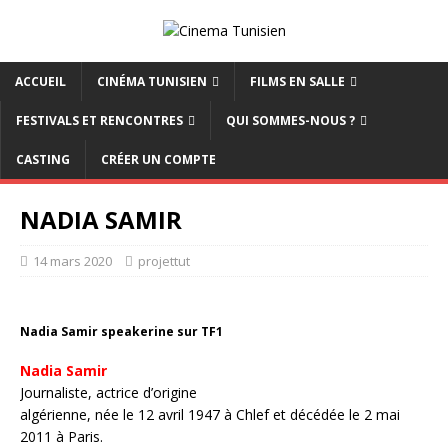
ACCUEIL
CINÉMA TUNISIEN
FILMS EN SALLE
FESTIVALS ET RENCONTRES
QUI SOMMES-NOUS ?
CASTING
CRÉER UN COMPTE
NADIA SAMIR
14 mars 2020
projettut
Nadia Samir speakerine sur TF1
Nadia Samir
Journaliste, actrice d’origine
algérienne, née le 12 avril 1947 à Chlef et décédée le 2 mai
2011 à Paris.