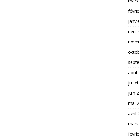
mars
févri
janvi
déce
nove
octo
sept
août
juille
juin 
mai 
avril
mars
févri