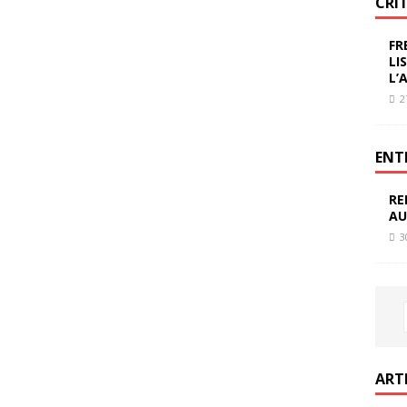
CRI
FR
LI
L’
2
ENT
RE
AU
3
ART