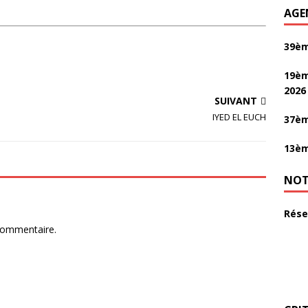
AGE
39èm
19èm
2026
SUIVANT
IYED EL EUCH
37èm
13èm
NOT
Rése
commentaire.