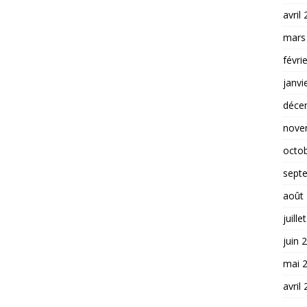
avril
mars
févri
janvi
déce
nove
octo
sept
août
juille
juin 
mai 
avril