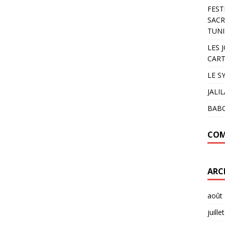
FEST
SACR
TUNI
LES 
CART
LE S
JALI
BAB
COM
ARC
août
juille