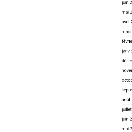
juin 
mai 
avril
mars
févri
janvi
déce
nove
octo
sept
août
juille
juin 
mai 