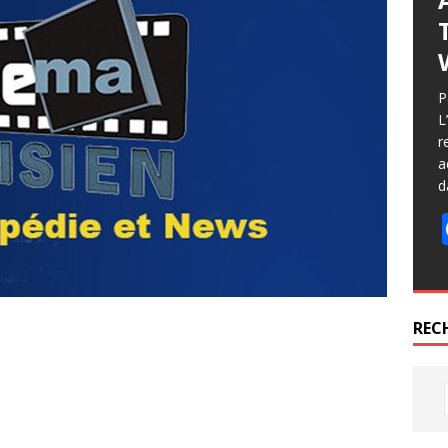
P
L
r
a
d
REC