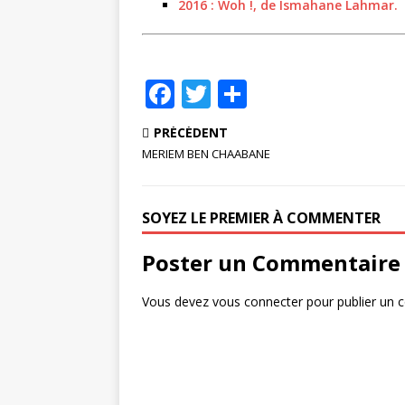
2016 : Woh !, de Ismahane Lahmar.
F
T
P
a
w
ar
PRÉCÉDENT
c
it
ta
MERIEM BEN CHAABANE
e
te
g
b
r
e
SOYEZ LE PREMIER À COMMENTER
o
r
Poster un Commentaire
o
k
Vous devez
vous connecter
pour publier un 