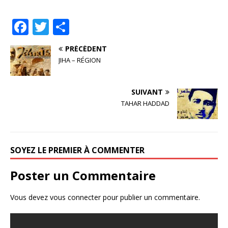
F
T
P
a
w
ar
PRÉCÉDENT
c
it
ta
JIHA – RÉGION
e
te
g
b
r
e
SUIVANT
o
r
TAHAR HADDAD
o
k
SOYEZ LE PREMIER À COMMENTER
Poster un Commentaire
Vous devez
vous connecter
pour publier un commentaire.