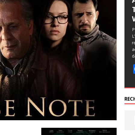
P
L
r
a
d
REC