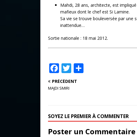
Mahdi, 28 ans, architecte, est impliqué
mafieux dont le chef est Si Lamine.
Sa vie se trouve bouleversée par une 
inattendue…
Sortie nationale : 18 mai 2012.
F
T
P
a
w
ar
PRÉCÉDENT
c
it
ta
MAJDI SMIRI
e
te
g
b
r
e
o
r
SOYEZ LE PREMIER À COMMENTER
o
Poster un Commentaire
k