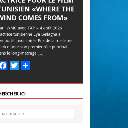
TUNISIEN «WHERE THE
WIND COMES FROM»
ar : WMC avec TAP – 4 août 2026
’actrice tunisienne Eya Bellagha a
emporté lundi soir le Prix de la meilleure
ctrice pour son premier rôle principal
ans le long-métrage
[…]
F
T
P
ac
w
ar
e
itt
ta
b
er
g
HERCHER ICI
o
er
o
k