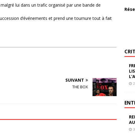
 malgré lui dans un trafic organisé par une bande de
Rése
succession d’événements et prend une tournure tout à fait
CRI
FR
LI
L’
SUIVANT
2
THE BOX
ENT
RE
AU
3