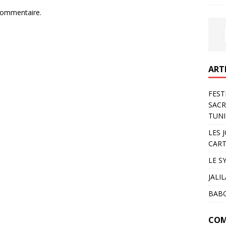
commentaire.
ART
FEST
SACR
TUNI
LES 
CART
LE S
JALI
BAB
COM