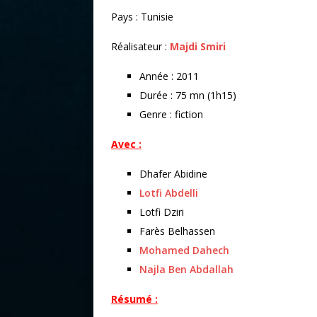
Pays : Tunisie
Réalisateur :
Majdi Smiri
Année : 2011
Durée : 75 mn (1h15)
Genre : fiction
Avec :
Dhafer Abidine
Lotfi Abdelli
Lotfi Dziri
Farès Belhassen
Mohamed Dahech
Najla Ben Abdallah
Résumé :