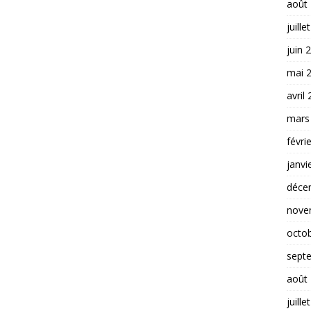
août
juille
juin 
mai 
avril
mars
févri
janvi
déce
nove
octo
sept
août
juille