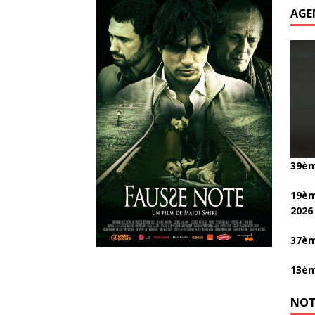
AGE
39èm
19èm
2026
37èm
13èm
NOT