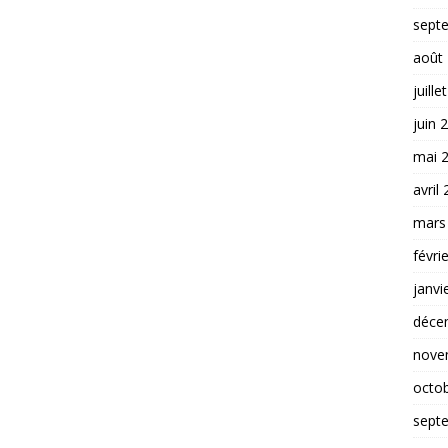
sept
août
juille
juin 
mai 
avril
mars
févri
janvi
déce
nove
octo
sept