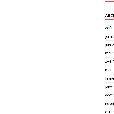
ARC
août
juille
juin 
mai 
avril
mars
févri
janvi
déce
nove
octo