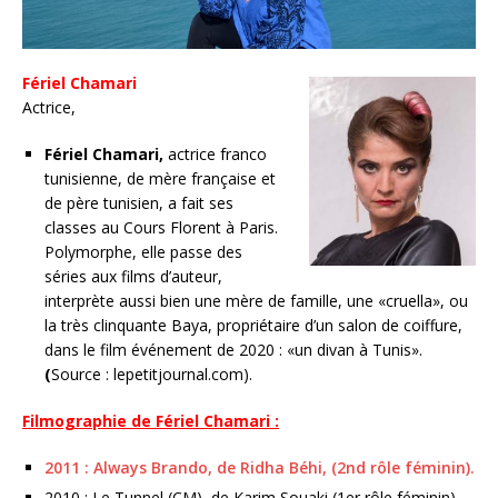
Fériel Chamari
Actrice,
Fériel Chamari,
actrice franco
tunisienne, de mère française et
de père tunisien, a fait ses
classes au Cours Florent à Paris.
Polymorphe, elle passe des
séries aux films d’auteur,
interprète aussi bien une mère de famille, une «cruella», ou
la très clinquante Baya, propriétaire d’un salon de coiffure,
dans le film événement de 2020 : «un divan à Tunis».
(
Source : lepetitjournal.com).
Filmographie de Fériel Chamari :
2011 : Always Brando, de Ridha Béhi, (2nd rôle féminin).
2010 : Le Tunnel (CM), de Karim Souaki (1er rôle féminin).