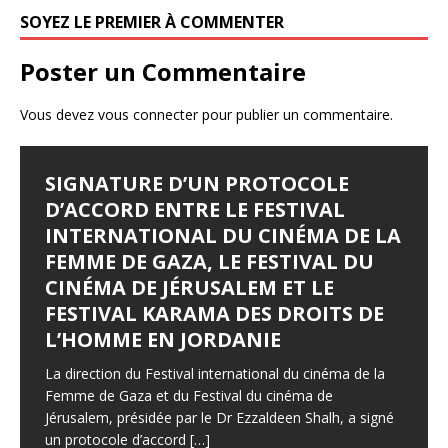
k
SOYEZ LE PREMIER À COMMENTER
Poster un Commentaire
Vous devez
vous connecter
pour publier un commentaire.
SIGNATURE D’UN PROTOCOLE
FESTIVAL D’AMMAN 2026 : EYA
LES JOURNÉES
LE SYNDROME DE DJAMILA
JALILA BORHANE
D’ACCORD ENTRE LE FESTIVAL
BELLAGHA SACRÉE MEILLEURE
CINÉMATOGRAPHIQUES DE
Le Syndrome de Djamila Pays : Tunisie Réalisateur :
Jalila Borhane Actrice. Filmographie de Jalila Borhane,
INTERNATIONAL DU CINÉMA DE LA
ACTRICE POUR LE FILM TUNISIEN
CARTHAGE (JCC) LANCENT LEUR
Hamza Hedfi Année : 2015 Durée : 4’28 Genre :
actrice : 1998 : Demain, je brûle (Ghodoua nahreg), de
FEMME DE GAZA, LE FESTIVAL DU
«WHERE THE WIND COMES FROM»
APPEL À FILMS
Producteur : Fédération Tunisienne des Cinéastes
Mohamed Ben Smail. Télévision : 1992 : Itarafat
CINÉMA DE JÉRUSALEM ET LE
Amateurs (FTCA – Club Bab Lassal).
almatar alakhir (téléfilm), de Slaheddine Essid (Khadija).
Par : WMC avec TAP – 4 août 2026 L’actrice tunisienne
Lequotidien – mercredi 5 août 2026 Les inscriptions à
1995
[…]
FESTIVAL KARAMA DES DROITS DE
F
T
P
Eya Bellagha a remporté lundi soir le Prix de la
la 37° édition sont ouvertes jusqu’au 15 septembre, en
L’HOMME EN JORDANIE
F
T
P
meilleure actrice pour son premier rôle principal dans le
prélude à un rendez-vous qui célébrera les 60 ans du
ac
w
ar
long-métrage
festival. Le
[…]
[…]
ac
w
ar
La direction du Festival international du cinéma de la
e
itt
ta
F
F
T
T
P
P
Femme de Gaza et du Festival du cinéma de
e
itt
ta
b
er
g
Jérusalem, présidée par le Dr Ezzaldeen Shalh, a signé
ac
ac
w
w
ar
ar
b
er
g
un protocole d’accord
[…]