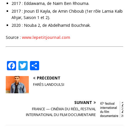
2017 : Eddawama, de Naim Ben Rhouma.
2017 : Jnoun El Kayla, de Amin Chiboub (1er rôle Lamia Kalb
Ahjar, Saison 1 et 2).
2020 : Nouba 2, de Abdelhamid Bouchnak.
Source :
www.lepetitjournal.com
F
T
P
a
w
ar
PRÉCÉDENT
c
it
ta
FARÈS LANDOULSI
e
te
g
b
r
e
SUIVANT
o
r
FRANCE — CINÉMA DU RÉEL, FESTIVAL
INTERNATIONAL DU FILM DOCUMENTAIRE
o