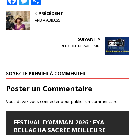
F
T
P
a
w
ar
PRÉCÉDENT
c
it
ta
ARBIA ABBASSI
e
te
g
b
r
e
SUIVANT
o
r
RENCONTRE AVEC MR.
o
k
SOYEZ LE PREMIER À COMMENTER
Poster un Commentaire
Vous devez
vous connecter
pour publier un commentaire.
SIGNATURE D’UN PROTOCOLE
FESTIVAL D’AMMAN 2026 : EYA
LES JOURNÉES
LE SYNDROME DE DJAMILA
JALILA BORHANE
D’ACCORD ENTRE LE FESTIVAL
BELLAGHA SACRÉE MEILLEURE
CINÉMATOGRAPHIQUES DE
Le Syndrome de Djamila Pays : Tunisie Réalisateur :
Jalila Borhane Actrice. Filmographie de Jalila Borhane,