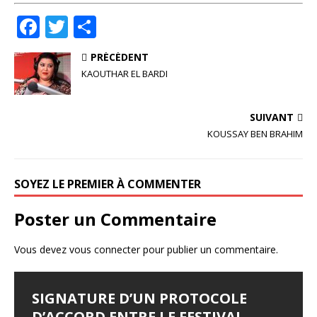
F
T
P
a
w
ar
PRÉCÉDENT
c
it
ta
KAOUTHAR EL BARDI
e
te
g
b
r
e
SUIVANT
o
r
KOUSSAY BEN BRAHIM
o
k
SOYEZ LE PREMIER À COMMENTER
Poster un Commentaire
Vous devez
vous connecter
pour publier un commentaire.
SIGNATURE D’UN PROTOCOLE
FESTIVAL D’AMMAN 2026 : EYA
LES JOURNÉES
LE SYNDROME DE DJAMILA
JALILA BORHANE
D’ACCORD ENTRE LE FESTIVAL
BELLAGHA SACRÉE MEILLEURE
CINÉMATOGRAPHIQUES DE