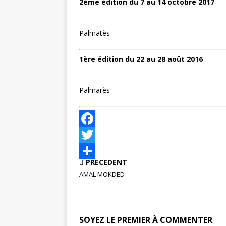
2ème édition du 7 au 14 octobre 2017
Palmatès
1ère édition du 22 au 28 août 2016
Palmarès
F
a
T
PRÉCÉDENT
c
w
P
AMAL MOKDED
e
i
a
b
t
r
o
t
t
SOYEZ LE PREMIER À COMMENTER