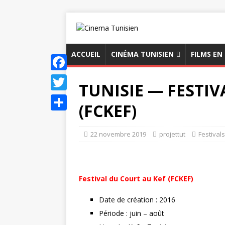
ACCUEIL
CINÉMA TUNISIEN
FILMS EN
F
TUNISIE — FESTIV
a
T
(FCKEF)
c
w
P
e
i
a
22 novembre 2019
projettut
Festival
b
t
r
o
t
t
o
e
Festival du Court au Kef (FCKEF)
a
k
r
g
Date de création : 2016
Période : juin – août
e