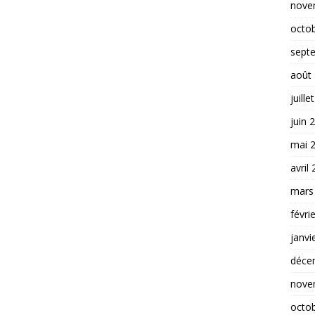
nove
octo
sept
août
juille
juin 
mai 
avril
mars
févri
janvi
déce
nove
octo