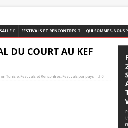
 SALLE
FESTIVALS ET RENCONTRES
QUI SOMMES-NOUS ?
AL DU COURT AU KEF
s en Tunisie
,
Festivals et Rencontres
,
Festivals par pays
0
P
L
r