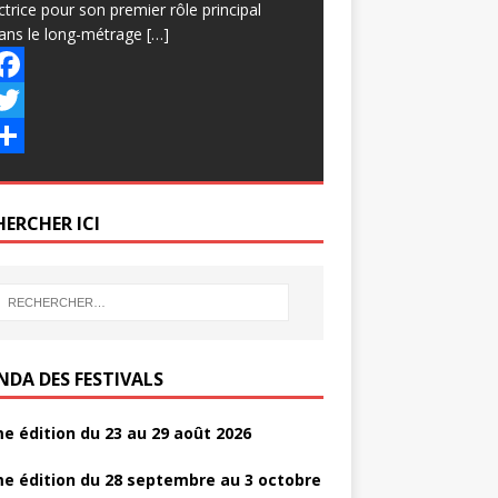
ctrice pour son premier rôle principal
ans le long-métrage
[…]
w
HERCHER ICI
NDA DES FESTIVALS
e édition du 23 au 29 août 2026
e édition du 28 septembre au 3 octobre