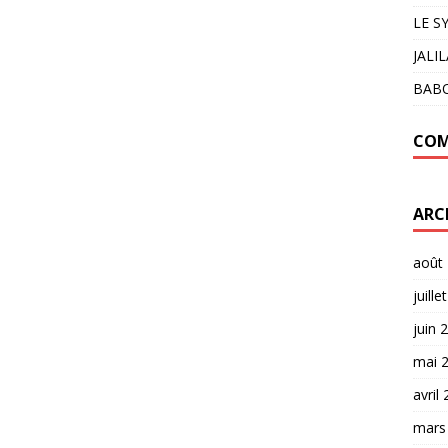
LE S
JALI
BAB
COM
ARC
août
juille
juin 
mai 
avril
mars