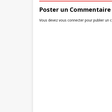
o
e
a
Poster un Commentaire
k
r
g
e
Vous devez
vous connecter
pour publier un 
r