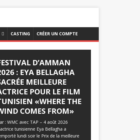
CASTING
CRÉER UN COMPTE
FESTIVAL D’AMMAN
2026 : EYA BELLAGHA
SACRÉE MEILLEURE
ACTRICE POUR LE FILM
TUNISIEN «WHERE THE
WIND COMES FROM»
ar : WMC avec TAP – 4 août 2026
’actrice tunisienne Eya Bellagha a
emporté lundi soir le Prix de la meilleure