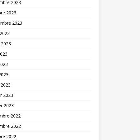
mbre 2023
bre 2023
embre 2023
 2023
t 2023
2023
2023
 2023
 2023
er 2023
er 2023
mbre 2022
mbre 2022
bre 2022