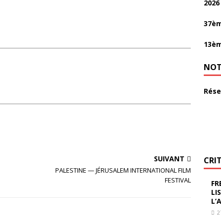
2026
37èm
13èm
NOT
Rése
SUIVANT
CRI
PALESTINE — JÉRUSALEM INTERNATIONAL FILM
FESTIVAL
FR
LI
L’
2