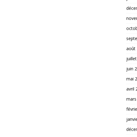
déce
nove
octo
sept
août
juille
juin 
mai 
avril
mars
févri
janvi
déce