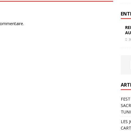
ENT
commentaire.
RE
AU
3
ART
FEST
SACR
TUNI
LES 
CART