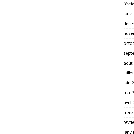
févri
janvi
déce
nove
octo
sept
août
juille
juin 
mai 
avril
mars
févri
janvi