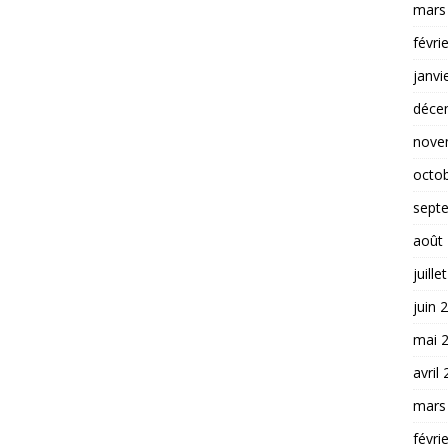
févri
janvi
déce
nove
octo
sept
août
juille
juin 
mai 
avril
mars
févri