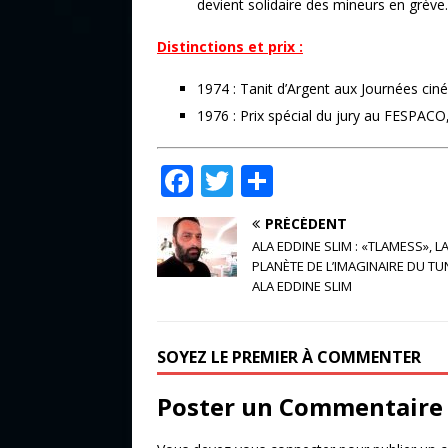
devient solidaire des mineurs en grèv
Distinctions et prix :
1974 : Tanit d’Argent aux Journées cin
1976 : Prix spécial du jury au FESPACO
F
T
P
a
w
ar
PRÉCÉDENT
c
it
ta
ALA EDDINE SLIM : «TLAMESS», L
e
te
g
PLANÈTE DE L’IMAGINAIRE DU TU
ALA EDDINE SLIM
b
r
e
o
r
SOYEZ LE PREMIER À COMMENTER
o
k
Poster un Commentaire