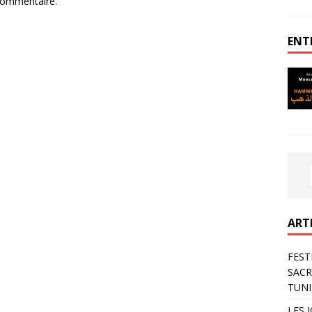
commentaire.
ENT
ART
FEST
SACR
TUNI
LES 