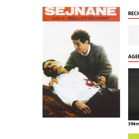
REC
AGE
39èm