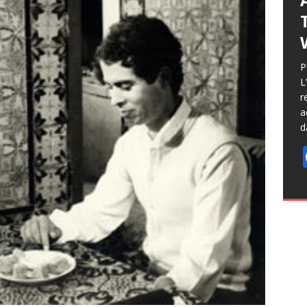
L
i
j
r
f