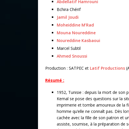
Abdellatif Hamrouni
Bchira Chérif
Jamil Joudi
Moheiddine M’Rad
Mouna Noureddine
Noureddine Kasbaoui
Marcel Subtil
Ahmed Snoussi
Production : SATPEC et
Latif Productions
(
Résumé :
1952, Tunisie : depuis la mort de son p
Kemal se pose des questions sur la situ
imprimerie et tombe amoureux de la fil
homme qu’elle ne connaît pas. Dès lors
cachée avec la fille de son patron et 
assiste, soumise, à la préparation de s