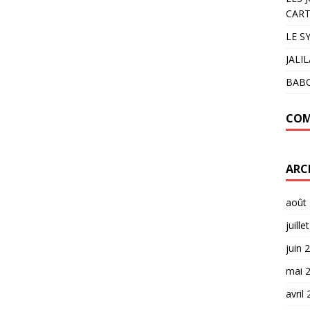
CART
LE S
JALI
BAB
COM
ARC
août
juille
juin 
mai 
avril
mars