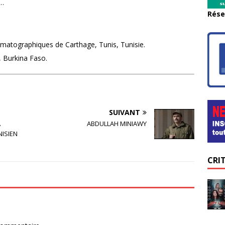
e…
Rése
ématographiques de Carthage, Tunis, Tunisie.
, Burkina Faso.
SUIVANT
A
ABDULLAH MINIAWY
NISIEN
CRI