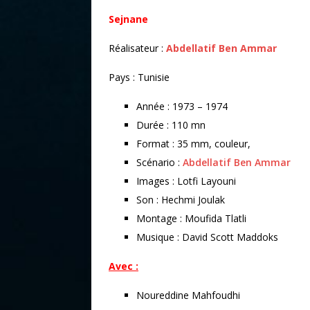
Sejnane
Réalisateur :
Abdellatif Ben Ammar
Pays : Tunisie
Année : 1973 – 1974
Durée : 110 mn
Format : 35 mm, couleur,
Scénario :
Abdellatif Ben Ammar
Images : Lotfi Layouni
Son : Hechmi Joulak
Montage : Moufida Tlatli
Musique : David Scott Maddoks
Avec :
Noureddine Mahfoudhi