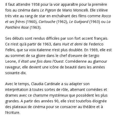
Il faut attendre 1958 pour la voir apparaître pour la première
fois au cinéma dans
Le Pigeon
de Mario Monicelli. Elle s’élève
très vite au rang de star en enchaînant des films comme
Rocco
et ses frères
(1960),
Cartouche
(1962),
Le Guépard
(1963) ou
La
Panthère Rose
(1963).
Ses débuts sont rendus difficiles par son fort accent français.
Ce n’est qu’à partir de 1963, dans
Huit et demi
de Federico
Fellini, que sa voix italienne n’est plus doublée. En 1969, elle est
au sommet de sa gloire dans le chef d’oeuvre de Sergio
Leone,
Il était une fois dans l’Ouest
. Comédienne au glamour
ravageur, elle devient une icône de beauté dans les années
soixante-dix.
Avec le temps, Claudia Cardinale a su adapter son
interprétation à toutes sortes de rôle, alternant comédies et
drames avec ce charisme mystérieux que possèdent les plus
grandes. A partir des années 90, elle s’est toutefois éloignée
des plateaux de cinéma pour se consacrer au théâtre et à
l’écriture.