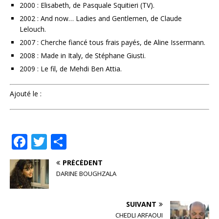
2000 : Elisabeth, de Pasquale Squitieri (TV).
2002 : And now… Ladies and Gentlemen, de Claude
Lelouch.
2007 : Cherche fiancé tous frais payés, de Aline Issermann.
2008 : Made in Italy, de Stéphane Giusti.
2009 : Le fil, de Mehdi Ben Attia.
Ajouté le :
F
T
P
a
w
ar
PRÉCÉDENT
c
it
ta
DARINE BOUGHZALA
e
te
g
b
r
e
SUIVANT
CHEDLI ARFAOUI