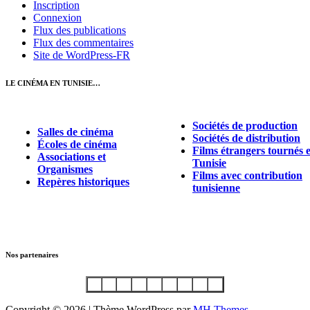
Inscription
Connexion
Flux des publications
Flux des commentaires
Site de WordPress-FR
LE CINÉMA EN TUNISIE…
Sociétés de production
Salles de cinéma
Sociétés de distribution
Écoles de cinéma
Films étrangers tournés 
Associations et
Tunisie
Organismes
Films avec contribution
Repères historiques
tunisienne
Nos partenaires
Copyright © 2026 | Thème WordPress par
MH Themes