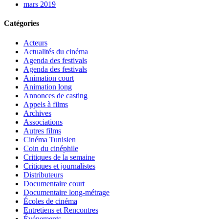
mars 2019
Catégories
Acteurs
Actualités du cinéma
Agenda des festivals
Agenda des festivals
Animation court
Animation long
Annonces de casting
Appels à films
Archives
Associations
Autres films
Cinéma Tunisien
Coin du cinéphile
Critiques de la semaine
Critiques et journalistes
Distributeurs
Documentaire court
Documentaire long-métrage
Écoles de cinéma
Entretiens et Rencontres
Événements