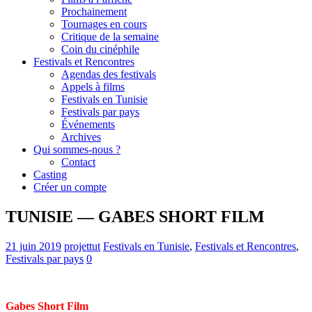
Prochainement
Tournages en cours
Critique de la semaine
Coin du cinéphile
Festivals et Rencontres
Agendas des festivals
Appels à films
Festivals en Tunisie
Festivals par pays
Événements
Archives
Qui sommes-nous ?
Contact
Casting
Créer un compte
TUNISIE — GABES SHORT FILM
21 juin 2019
projettut
Festivals en Tunisie
,
Festivals et Rencontres
,
Festivals par pays
0
Gabes Short Film