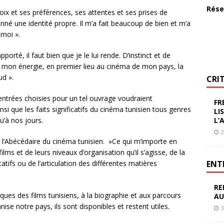
Rése
ix et ses préférences, ses attentes et ses prises de
donné une identité propre. Il m’a fait beaucoup de bien et m’a
 moi ».
pporté, il faut bien que je le lui rende. D’instinct et de
 de mon énergie, en premier lieu au cinéma de mon pays, la
ud ».
CRI
 entrées choisies pour un tel ouvrage voudraient
FR
si que les faits significatifs du cinéma tunisien tous genres
LI
u’à nos jours.
L’
2
it l’Abécédaire du cinéma tunisien. »Ce qui m’importe en
 films et de leurs niveaux d’organisation qu’il s’agisse, de la
ifs ou de l’articulation des différentes matières
ENT
RE
ques des films tunisiens, à la biographie et aux parcours
AU
nise notre pays, ils sont disponibles et restent utiles.
3