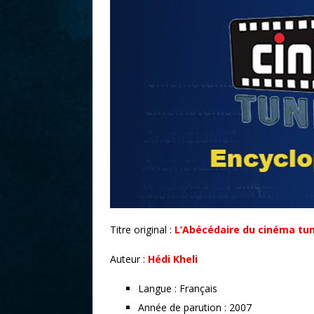
r
Titre original :
L’Abécédaire du cinéma tun
Auteur :
Hédi Kheli
Langue : Français
Année de parution : 2007