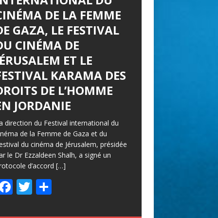
CINÉMA DE LA FEMME
DE GAZA, LE FESTIVAL
DU CINÉMA DE
JÉRUSALEM ET LE
FESTIVAL KARAMA DES
DROITS DE L’HOMME
EN JORDANIE
a direction du Festival international du
inéma de la Femme de Gaza et du
estival du cinéma de Jérusalem, présidée
ar le Dr Ezzaldeen Shalh, a signé un
rotocole d’accord
[…]
F
T
P
ac
w
ar
e
itt
ta