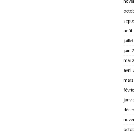
nove
octo
sept
août
juille
juin 
mai 
avril
mars
févri
janvi
déce
nove
octo