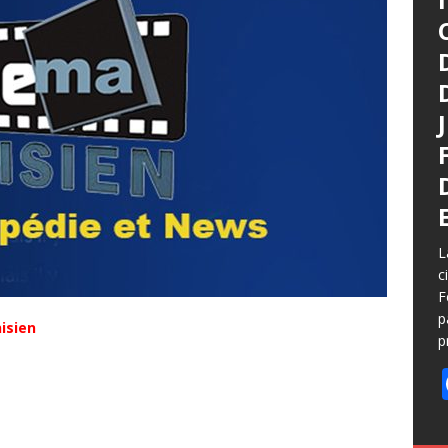
L
c
F
p
isien
p