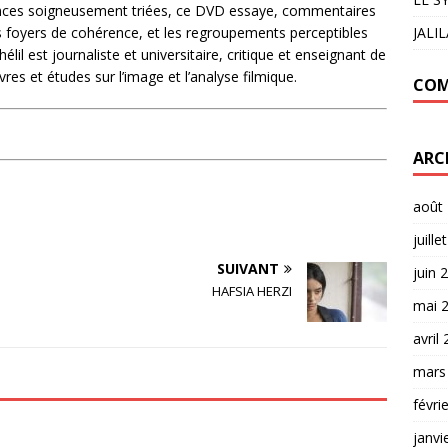
ences soigneusement triées, ce DVD essaye, commentaires
es foyers de cohérence, et les regroupements perceptibles
JALI
il est journaliste et universitaire, critique et enseignant de
livres et études sur l’image et l’analyse filmique.
COM
ARC
août
juille
SUIVANT
juin 
HAFSIA HERZI
mai 
avril
mars
févri
janvi