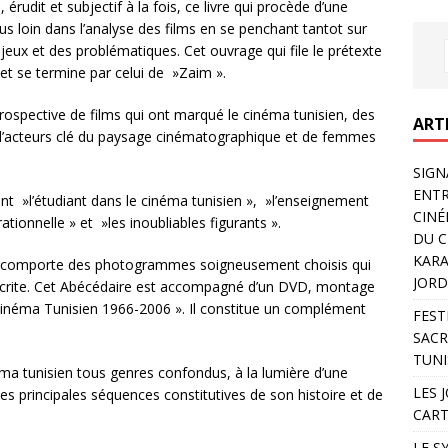
érudit et subjectif à la fois, ce livre qui procède d’une
s loin dans l’analyse des films en se penchant tantot sur
jeux et des problématiques. Cet ouvrage qui file le prétexte
et se termine par celui de »Zaim ».
étrospective de films qui ont marqué le cinéma tunisien, des
ART
 d’acteurs clé du paysage cinématographique et de femmes
SIGN
ENTR
ont »l’étudiant dans le cinéma tunisien », »l’enseignement
CINÉ
ationnelle » et »les inoubliables figurants ».
DU C
KARA
ues comporte des photogrammes soigneusement choisis qui
JORD
 écrite. Cet Abécédaire est accompagné d’un DVD, montage
inéma Tunisien 1966-2006 ». Il constitue un complément
FEST
SACR
TUNI
ma tunisien tous genres confondus, à la lumière d’une
LES 
es principales séquences constitutives de son histoire et de
CART
LE S