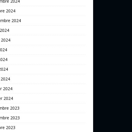
mbre 2024
bre 2024
embre 2024
 2024
t 2024
2024
2024
 2024
 2024
er 2024
er 2024
mbre 2023
mbre 2023
bre 2023