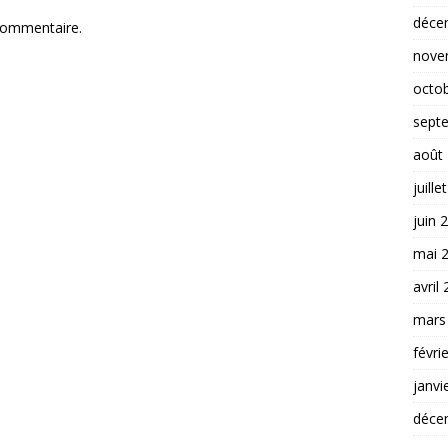
déce
commentaire.
nove
octo
sept
août
juille
juin 
mai 
avril
mars
févri
janvi
déce