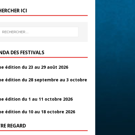
b
er
g
HERCHER ICI
o
er
o
k
NDA DES FESTIVALS
e édition du 23 au 29 août 2026
e édition du 28 septembre au 3 octobre
e édition du 1 au 11 octobre 2026
e édition du 10 au 18 octobre 2026
RE REGARD