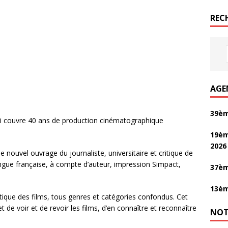
REC
AGE
39èm
qui couvre 40 ans de production cinématographique
19èm
2026
le nouvel ouvrage du journaliste, universitaire et critique de
langue française, à compte d’auteur, impression Simpact,
37èm
13èm
tique des films, tous genres et catégories confondus. Cet
 de voir et de revoir les films, d’en connaître et reconnaître
NOT