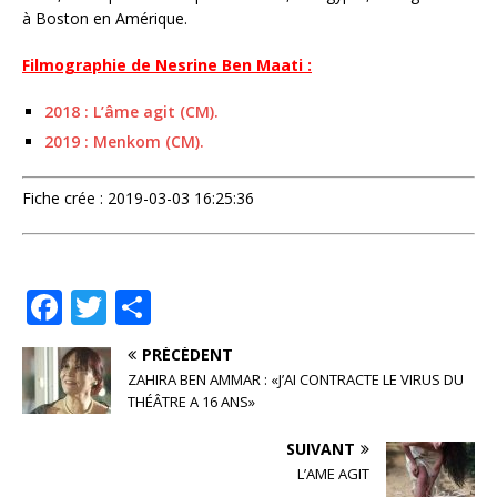
à Boston en Amérique.
Filmographie de Nesrine Ben Maati :
2018 : L’âme agit (CM).
2019 : Menkom (CM).
Fiche crée : 2019-03-03 16:25:36
F
T
P
a
w
ar
PRÉCÉDENT
c
it
ta
ZAHIRA BEN AMMAR : «J’AI CONTRACTE LE VIRUS DU
e
te
g
THÉÂTRE A 16 ANS»
b
r
e
SUIVANT
o
r
L’AME AGIT