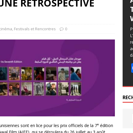
UNE RÉTROSPECTIVE
 cinéma
,
Festivals et Rencontres
0
P
L
r
a
d
REC
isiennes sont en lice pour les prix officiels de la 7° édition
al Film (AIFF), qui se déroulera du 26 juillet au 3 août,