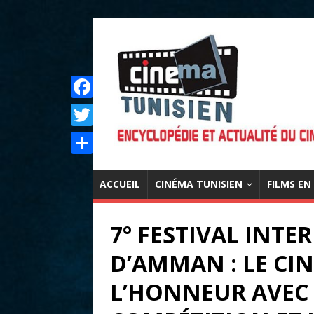
F
a
T
c
w
P
e
i
ACCUEIL
CINÉMA TUNISIEN
FILMS EN
a
b
t
r
o
7° FESTIVAL INT
t
t
o
e
D’AMMAN : LE CI
a
k
r
g
L’HONNEUR AVEC 
e