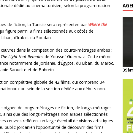
AGE
ionale dédié au cinéma tunisien, selon la programmation
s de fiction, la Tunisie sera représentée par
Where the
qui figure parmi 8 films sélectionnés aux côtés de
 Liban, d’Irak et du Soudan.
 œuvres dans la compétition des courts-métrages arabes :
t
The Light that Remains
de Youssef Guermazi. Cette même
ance notamment de Jordanie, d’Égypte, du Liban, du Maroc,
Arabie Saoudite et de Bahreïn.
39èm
ction compétitive globale de 42 films, qui comprend 34
rnationaux au sein de la section dédiée aux débuts non-
 soignée de longs-métrages de fiction, de longs-métrages
, ainsi que des longs-métrages non arabes sélectionnés
s œuvres reflètent un large éventail de visions artistiques
 public jordanien l’opportunité de découvrir des films