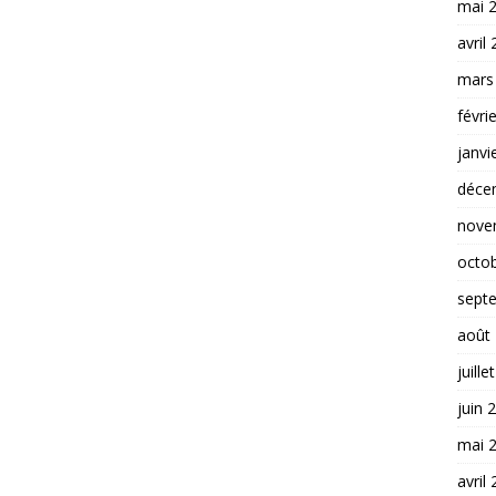
mai 
avril
mars
févri
janvi
déce
nove
octo
sept
août
juille
juin 
mai 
avril