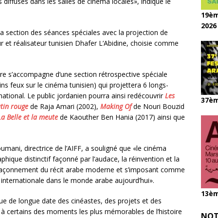
 diffusés dans les salles de cinéma locales», indique le
19èm
2026
la section des séances spéciales avec la projection de
eur et réalisateur tunisien Dhafer L’Abidine, choisie comme
re s’accompagne d’une section rétrospective spéciale
ns feux sur le cinéma tunisien) qui projettera 6 longs-
ational. Le public jordanien pourra ainsi redécouvrir
Les
37èm
tin rouge
de Raja Amari (2002),
Making Of
de Nouri Bouzid
La Belle et la meute
de Kaouther Ben Hania (2017) ainsi que
oumani, directrice de l’AIFF, a souligné que «le cinéma
ique distinctif façonné par l’audace, la réinvention et la
 façonnement du récit arabe moderne et s’imposant comme
e internationale dans le monde arabe aujourd’hui».
13èm
que de longue date des cinéastes, des projets et des
 à certains des moments les plus mémorables de l’histoire
NOT