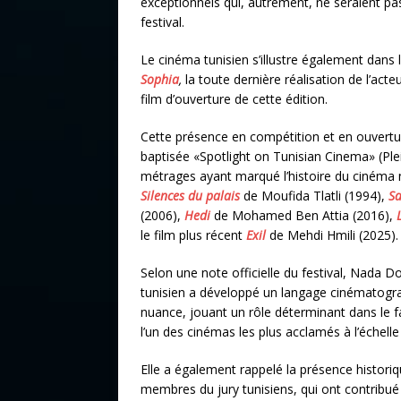
exceptionnels qui, autrement, ne seraient pas
festival.
Le cinéma tunisien s’illustre également dans 
Sophia
,
la toute dernière réalisation de l’act
film d’ouverture de cette édition.
Cette présence en compétition et en ouvertu
baptisée «Spotlight on Tunisian Cinema» (Plei
métrages ayant marqué l’histoire du cinéma n
Silences du palais
de Moufida Tlatli (1994),
Sa
(2006),
Hedi
de Mohamed Ben Attia (2016),
le film plus récent
Exil
de Mehdi Hmili (2025).
Selon une note officielle du festival, Nada D
tunisien a développé un langage cinématograph
nuance, jouant un rôle déterminant dans le
l’un des cinémas les plus acclamés à l’échell
Elle a également rappelé la présence histori
membres du jury tunisiens, qui ont contribué