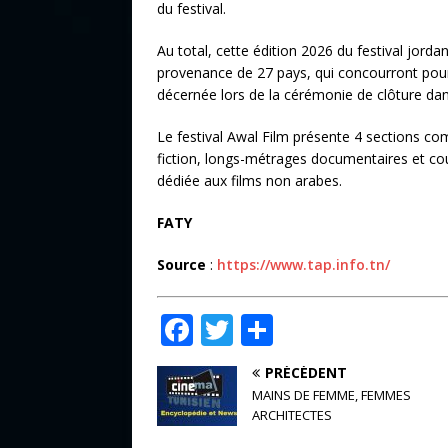
du festival.
Au total, cette édition 2026 du festival jorda
provenance de 27 pays, qui concourront pour dé
décernée lors de la cérémonie de clôture da
Le festival Awal Film présente 4 sections co
fiction, longs-métrages documentaires et cou
dédiée aux films non arabes.
FATY
Source
:
https://www.tap.info.tn/
F
T
P
a
w
ar
PRÉCÉDENT
c
it
ta
MAINS DE FEMME, FEMMES
e
te
g
ARCHITECTES