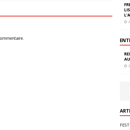
FR
LI
L’
2
commentaire.
ENT
RE
AU
3
ART
FEST