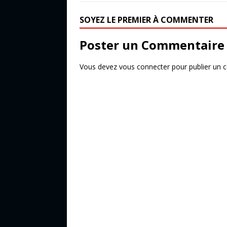
b
r
e
o
r
SOYEZ LE PREMIER À COMMENTER
o
Poster un Commentaire
k
Vous devez
vous connecter
pour publier un 