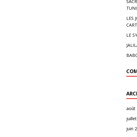
SACR
TUNI
LES 
CART
LE S
JALI
BAB
COM
ARC
août
juille
juin 