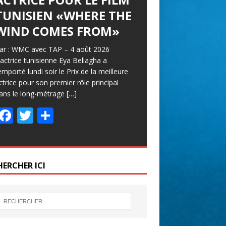
TUNISIEN «WHERE THE
WIND COMES FROM»
ar : WMC avec TAP – 4 août 2026
’actrice tunisienne Eya Bellagha a
emporté lundi soir le Prix de la meilleure
ctrice pour son premier rôle principal
ans le long-métrage
[…]
F
T
P
ac
w
ar
e
itt
ta
b
er
g
HERCHER ICI
o
er
o
k