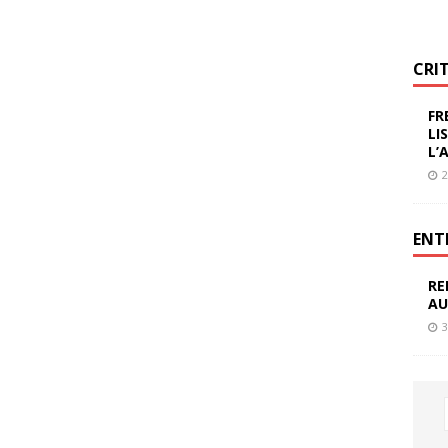
CRI
FR
LI
L’
2
ENT
RE
AU
3