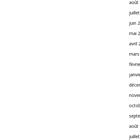
août
juille
juin 
mai 
avril
mars
févri
janvi
déce
nove
octo
sept
août
juille