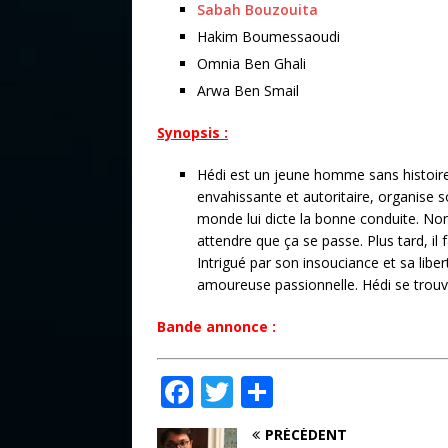
Sabah Bouzouita
Hakim Boumessaoudi
Omnia Ben Ghali
Arwa Ben Smail
Synopsis :
Hédi est un jeune homme sans histoires. 
envahissante et autoritaire, organise s
monde lui dicte la bonne conduite. Non 
attendre que ça se passe. Plus tard, il
Intrigué par son insouciance et sa liber
amoureuse passionnelle. Hédi se trouve
Bande annonce :
F
T
P
a
w
ar
PRÉCÉDENT