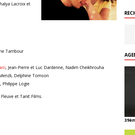
halya Lacroix et
REC
line Tambour
AGE
ati
, Jean-Pierre et Luc Dardenne, Nadim Cheikhrouha
 Menzli, Delphine Tomson
, Philippe Logie
Fleuve et Tanit Films.
39èm