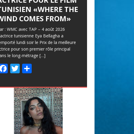
TUNISIEN «WHERE THE
WIND COMES FROM»
ar : WMC avec TAP – 4 août 2026
’actrice tunisienne Eya Bellagha a
emporté lundi soir le Prix de la meilleure
ctrice pour son premier rôle principal
ans le long-métrage
[…]
F
T
P
ac
w
ar
e
itt
ta
b
er
g
o
er
o
k