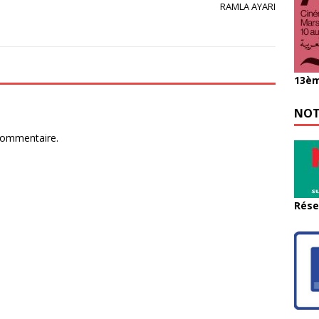
RAMLA AYARI
13èm
NOT
commentaire.
Rése