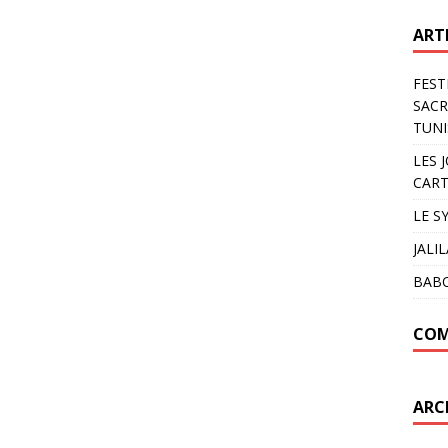
ART
FEST
SACR
TUNI
LES 
CART
LE S
JALI
BAB
COM
ARC