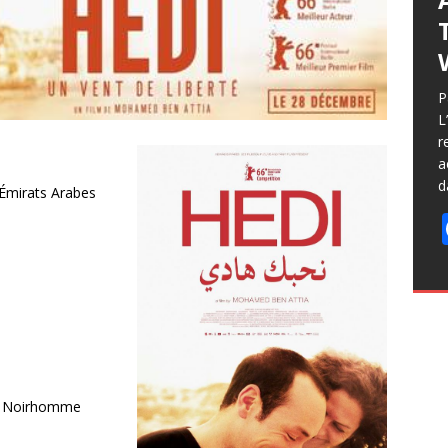
P
L
r
a
d
 Émirats Arabes
ic Noirhomme