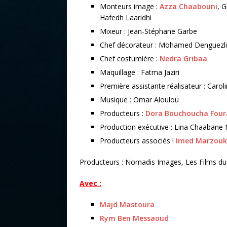
Monteurs image :
Azza Chaabouni
, G
Hafedh Laaridhi
Mixeur : Jean-Stéphane Garbe
Chef décorateur : Mohamed Denguezli
Chef costumière :
Nedra Gribaa
Maquillage : Fatma Jaziri
Première assistante réalisateur : Caro
Musique : Omar Aloulou
Producteurs :
Dora Bouchoucha Four
Production exécutive : Lina Chaabane
Producteurs associés !
Imed Marzouk
Producteurs : Nomadis Images, Les Films du 
Avec :
Majd Mastoura
Rym Ben Messaoud