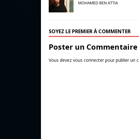
c
it
ta
MOHAMED BEN ATTIA
e
te
g
b
r
e
o
r
SOYEZ LE PREMIER À COMMENTER
o
Poster un Commentaire
k
Vous devez
vous connecter
pour publier un 