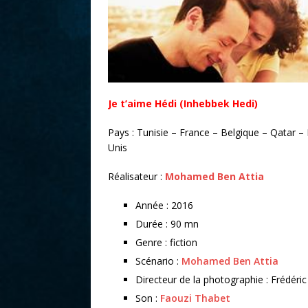
r
Je t’aime Hédi (Inhebbek Hedi)
Pays : Tunisie – France – Belgique – Qatar –
Unis
Réalisateur :
Mohamed Ben Attia
Année : 2016
Durée : 90 mn
Genre : fiction
Scénario :
Mohamed Ben Attia
Directeur de la photographie : Frédér
Son :
Faouzi Thabet