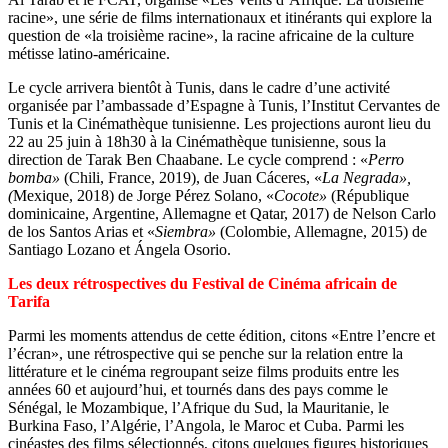
racine», une série de films internationaux et itinérants qui explore la
question de «la troisième racine», la racine africaine de la culture
métisse latino-américaine.
Le cycle arrivera bientôt à Tunis, dans le cadre d’une activité
organisée par l’ambassade d’Espagne à Tunis, l’Institut Cervantes de
Tunis et la Cinémathèque tunisienne. Les projections auront lieu du
22 au 25 juin à 18h30 à la Cinémathèque tunisienne, sous la
direction de Tarak Ben Chaabane. Le cycle comprend : «
Perro
bomba»
(Chili, France, 2019), de Juan Cáceres, «
La Negrada»,
(
Mexique, 2018) de Jorge Pérez Solano, «
Cocote»
(République
dominicaine, Argentine, Allemagne et Qatar, 2017) de Nelson Carlo
de los Santos Arias et «
Siembra»
(Colombie, Allemagne, 2015) de
Santiago Lozano et Ángela Osorio.
Les deux rétrospectives du Festival de Cinéma africain de
Tarifa
Parmi les moments attendus de cette édition, citons «Entre l’encre et
l’écran», une rétrospective qui se penche sur la relation entre la
littérature et le cinéma regroupant seize films produits entre les
années 60 et aujourd’hui, et tournés dans des pays comme le
Sénégal, le Mozambique, l’Afrique du Sud, la Mauritanie, le
Burkina Faso, l’Algérie, l’Angola, le Maroc et Cuba. Parmi les
cinéastes des films sélectionnés, citons quelques figures historiques