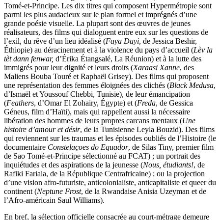
Tomé-et-Principe. Les dix titres qui composent Hypermétropie sont
parmi les plus audacieux sur le plan formel et imprégnés d’une
grande poésie visuelle. La plupart sont des œuvres de jeunes
réalisateurs, des films qui dialoguent entre eux sur les questions de
l’exil, du rêve d’un lieu idéalisé (
Faya Dayi
, de Jessica Beshir,
Éthiopie) au déracinement et à la violence du pays d’accueil (
Lèv la
tèt dann fenwar,
d’Érika Étangsalé, La Réunion) et à la lutte des
immigrés pour leur dignité et leurs droits (
Xaraasi Xanne
, des
Maliens Bouba Touré et Raphaël Grisey). Des films qui proposent
une représentation des femmes éloignées des clichés (
Black Medusa
,
d’Ismaël et Youssouf Chebbi, Tunisie), de leur émancipation
(
Feathers
, d’Omar El Zohairy, Égypte) et (
Freda
, de Gessica
Géneus, film d’Haïti), mais qui rappellent aussi la nécessaire
libération des hommes de leurs propres carcans mentaux (
Une
histoire d’amour et désir
, de la Tunisienne Leyla Bouzid). Des films
qui reviennent sur les traumas et les épisodes oubliés de l’Histoire (le
documentaire
Constelaçoes do Equador
, de Silas Tiny, premier film
de Sao Tomé-et-Principe sélectionné au FCAT) ; un portrait des
inquiétudes et des aspirations de la jeunesse (
Nous, étudiants!
, de
Rafiki Fariala, de la République Centrafricaine) ; ou la projection
d’une vision afro-futuriste, anticolonialiste, anticapitaliste et queer du
continent (
Neptune Frost
, de la Rwandaise Anisia Uzeyman et de
l’Afro-américain Saul Williams).
En bref, la sélection officielle consacrée au court-métrage demeure