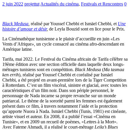
2 juin 2022
projettut
Actualités du cinéma
,
Festivals et Rencontres
0
Black Medusa
,
réalisé par Youssef Chebbi et Ismäel Chebbi, et
Une
histoire d’amour et désir
,
de Leyla Bouzid sont en lice pour le Prix.
La Cinémathèque tunisienne a le plaisir d’accueillir en juin
«
Les
Vents d’Afrique
»,
un cycle consacré au cinéma afro-descendant en
Amérique latine.
Tarifa, mai 2022. Le Festival du Cinéma africain de Tarifa célèbre sa
19ème édition avec une section officielle dans laquelle deux longs-
métrages tunisiens sont en compétition.
Black Medusa
(
Ma tasmaa
ken errih
), réalisé par Youssef Chebbi et coréalisé par Ismäel
Chebbi, a été projeté en avant-première lors de la Tiger Competition
à Rotterdam. C’est un film viscéral, sinistre et glacial, avec toutes les
caractéristiques d’un film noir. Dans son périple personnel, le
personnage de Nada incarne sa propre revanche sur un monde
patriarcal. Le thème de la sororité parmi les femmes est également
présent dans ce film, à travers notamment l’aide et la protection
qu’apporte Nuora à Nada. Ismäel Chebbi (Tunis, 1981) est cinéaste,
artiste visuel et auteur. En 2008, il a publié l’essai «Cinéma en
Tunisie», et en 2009 un recueil de poèmes, «Lettres à la Mort».
Avec Fateme Ahmadi, il a réalisé le court-métrage
Leila’s Blues