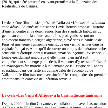
(2018), qui a été présenté en avant-première à la Quinzaine des
Réalisateurs de Cannes.
Le deuxième film tunisien présenté Tarifa est «
Une histoire d’amour
et de désir
». La cinéaste tunisienne Leyla Bouzid propose l’histoire
d’une rencontre entre deux jeunes, loin des standards habituels du
genre, au cœur de la culture arabe. Les protagonistes sont un
adolescent français d’origine algérienne, élevé dans la banlieue de
Paris, et une jeune Tunisienne énergique qui vient d’arriver dans la
capitale française. Alors qu’il découvre un corpus de littérature arabe
sensuelle et érotique dont il n’aurait jamais soupçonné l’existence, il
tombe éperdument amoureux d’elle ; mais, bien qu’il soit
complètement submergé par le désir, il va tenter d’y résister. Présenté
en avant-première mondiale à la Semaine de la Critique de Cannes
et applaudi dans des festivals comme celui de Toronto ou de
Valladolid, le film transmet avec sincérité les complexités du premier
amour dans un contexte de libération sexuelle.
Le cycle «Les Vents d’Afrique» à la Cinémathèque tunisienne
Depuis 2020, l’Institut Cervantes, en collaboration avec l’association
Al Tarab et le FCAT, organise «Les Vents d’Afrique. La troisième