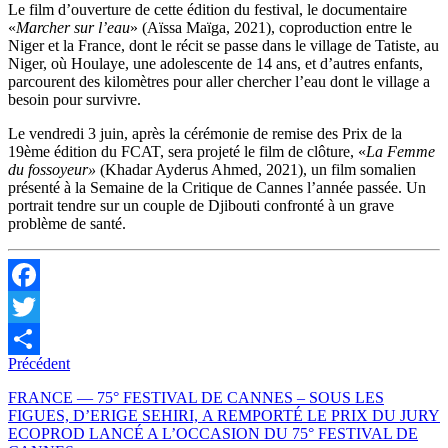
Le film d’ouverture de cette édition du festival, le documentaire
«
Marcher sur l’eau
» (Aïssa Maïga, 2021), coproduction entre le
Niger et la France, dont le récit se passe dans le village de Tatiste, au
Niger, où Houlaye, une adolescente de 14 ans, et d’autres enfants,
parcourent des kilomètres pour aller chercher l’eau dont le village a
besoin pour survivre.
Le vendredi 3 juin, après la cérémonie de remise des Prix de la
19ème édition du FCAT, sera projeté le film de clôture, «
La Femme
du fossoyeur»
(Khadar Ayderus Ahmed, 2021), un film somalien
présenté à la Semaine de la Critique de Cannes l’année passée. Un
portrait tendre sur un couple de Djibouti confronté à un grave
problème de santé.
Facebook
Twitter
Précédent
Partager
FRANCE — 75° FESTIVAL DE CANNES – SOUS LES
FIGUES, D’ERIGE SEHIRI, A REMPORTÉ LE PRIX DU JURY
ECOPROD LANCÉ A L’OCCASION DU 75° FESTIVAL DE