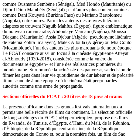
comme Ousmane Sembène (Sénégal), Med Hondo (Mauritanie) ou
Djibril Diop Mambéty (Sénégal) ; et d’autres plus contemporaines
comme Dani Kouyaté (Burkina Faso) ou Mariano Bartolomeu
(Angola), entre autres. Parmi les auteurs des œuvres littéraires
adaptées se trouvent Naguib Mahfuz (Égypte), figure emblématique
du nouveau roman arabe, Abdoulaye Mamani (Nigéria), Moussa
Diagana (Mauritanie), Assia Djebar (Algérie, pseudonyme littéraire
de Fatema Zohra Imalayen), Malek Alloula (Algérie) ou Mia Couto
(Mozambique), l’un des auteurs les plus marquants de notre époque.
Le FCAT consacre aussi un focus à la cinéaste égyptienne Atteyat
al-Abnoudy (1939-2018), considérée comme la «mère du
documentaire égyptien» et l’une des réalisatrices pionnières du
monde arabe. Surnommée la «cinéaste des pauvres», sa décision de
filmer les gens dans leur vie quotidienne de dur labeur et de précarité
fit un scandale à une époque où le cinéma était perçu par les
autorités comme une arme de propagande.
Sections officielles du FCAT : 20 titres de 18 pays africains
La présence africaine dans les grands festivals internationaux a
permis une belle récolte de films du continent. La sélection officielle
de longs-métrages du FCAT, «Hypermétropie», propose des films
du Rwanda, de Tunisie, d’Égypte, d’Haïti, du Mali, de la Réunion,
d’Éthiopie, de la République centrafricaine, de la République
démocratique du Congo et, pour la première fois, un film de Sao