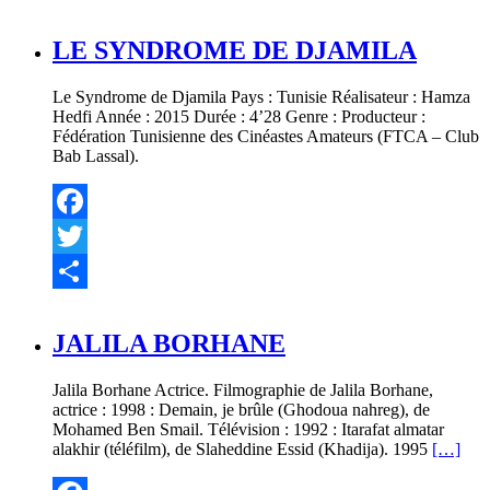
Partager
LE SYNDROME DE DJAMILA
Le Syndrome de Djamila Pays : Tunisie Réalisateur : Hamza
Hedfi Année : 2015 Durée : 4’28 Genre : Producteur :
Fédération Tunisienne des Cinéastes Amateurs (FTCA – Club
Bab Lassal).
Facebook
Twitter
Partager
JALILA BORHANE
Jalila Borhane Actrice. Filmographie de Jalila Borhane,
actrice : 1998 : Demain, je brûle (Ghodoua nahreg), de
Mohamed Ben Smail. Télévision : 1992 : Itarafat almatar
alakhir (téléfilm), de Slaheddine Essid (Khadija). 1995
[…]