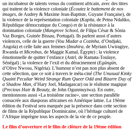
un incubateur de talents venus du continent africain, avec des titres
qui traitent de la violence coloniale (
Écoutez le battement de nos
images
, de Audrey & Maxime Jean-Baptiste, Guyane Française), de
la violence de la représentation coloniale (
Kapita
, de Petna Ndaliko,
République démocratique du Congo) et de la résistance à la
domination coloniale (
Mangrove School
, de Filipa César & Sónia
Vaz Borges, Guinée Bissau, Portugal). Ils parlent aussi d’autres
violences, celle de la guerre (
Vou Mudar a Cozinha
, d’Ondjaki,
Angola) et celle faite aux femmes (
Imuhira
, de Myriam Uwiragiye,
Rwanda et
Microbus
, de Maggie Kamal, Égypte) ; la violence
émotionnelle de quitter l’enfance (
Astel
, de Ramata-Toulaye,
Sénégal) ; la violence de l’exil et du déracinement (
Egúngún
,
d’Olive Nwosu, Nigéria). L’humour n’est pas non plus absent de
cette sélection, que ce soit à travers le méta-ciné (
The Unusual Kinky
Quaint Peculiar Weird Strange Rum Queer Odd and Bizarre Day of
a Shadow Man,
d’Hary Joel, Madagascar) ou le réalisme magique
(
Precious Hair & Beauty,
de John Ogunmuyiwa). En outre,
mentionnons aussi «La troisième racine», une section parallèle
consacrée aux diasporas africaines en Amérique latine. La 19ème
édition du Festival sera marquée par la présence dans cette section
de films de la République Dominicaine, où l’héritage culturel de
l’Afrique imprègne tous les aspects de la vie de ce peuple.
Le film d’ouverture et le film de clôture de la 19ème édition