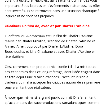
durant la dictature, Habib est dans l’attente d’un rendez-vous
important. Sous la pression d’événements inattendus, les rôles
sont inversés. Ils se retrouvent dans une situation chaotique à
laquelle ils ne sont pas préparés.
«
Godhwa
» un film de, avec et par Dhafer L’Abidine.
«Godhwa»
ou
«Tomorrow»
est un film de Dhafer L’Abidine,
réalisé par Dhafer l’Abidine, scénario de Dhafer L’Abidine et
Ahmed Amer, coproduit par Dhafer L’Abidine, Dora
Bouchoucha, et Lina Chaabane et avec Dhafer L’Abidine en
tête d’affiche.
C’est carrément son projet de vie, confie-t-il ! Il a mis toutes
ses économies dans ce long-métrage, dont l’idée cogitait dans
sa tête depuis une dizaine d’années. L’acteur tunisien a
d’ailleurs du mal à accepter les critiques autour de sa première
œuvre en tant que réalisateur.
À noter que même si le grand public connait Dhafer en tant
qu’acteur dans des superproductions ramadanesques comme