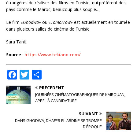
étrangères de réaliser des films en Tunisie, qui préfèrent des
pays comme le Maroc, beaucoup plus souple…
Le film
«Ghodwa»
ou
«Tomorrow»
est actuellement en tournée
dans plusieurs salles de cinéma de Tunisie.
Sara Tanit.
Source
:
https://www.tekiano.com/
F
T
P
a
w
ar
PRÉCÉDENT
c
it
ta
JOURNÉES CINÉMATOGRAPHIQUES DE KAIROUAN,
e
te
g
APPEL À CANDIDATURE
b
r
e
SUIVANT
o
r
DANS GHODWA, DHAFER EL-ABDINE SE TROMPE
D’ÉPOQUE
o