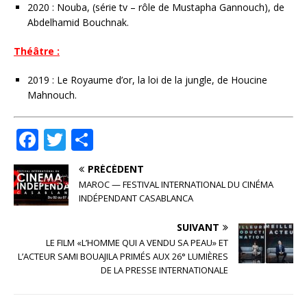
2020 : Nouba, (série tv – rôle de Mustapha Gannouch), de
Abdelhamid Bouchnak.
Théâtre :
2019 : Le Royaume d’or, la loi de la jungle, de Houcine
Mahnouch.
F
T
P
a
w
ar
PRÉCÉDENT
c
it
ta
MAROC — FESTIVAL INTERNATIONAL DU CINÉMA
e
te
g
INDÉPENDANT CASABLANCA
b
r
e
SUIVANT
o
r
LE FILM «L’HOMME QUI A VENDU SA PEAU» ET
L’ACTEUR SAMI BOUAJILA PRIMÉS AUX 26° LUMIÈRES
o
DE LA PRESSE INTERNATIONALE
k