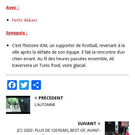
Avec :
Fethi Akkari
Synopsis :
C’est l’histoire d’Ali, un supporter de football, revenant à la
ville après la défaite de son équipe. Il fait la rencontre d’un
chien errant. Au fil des heures passées ensemble, Ali
traversera un Tunis froid, voire glacial.
F
T
P
a
w
ar
PRÉCÉDENT
c
it
ta
L’AUTOMNE
e
te
g
b
r
e
SUIVANT
o
r
JCC 2020 : PLUS DE 120 FILMS, BEST-OF, AVANT-