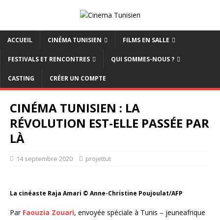
ACCUEIL
CINÉMA TUNISIEN
FILMS EN SALLE
FESTIVALS ET RENCONTRES
QUI SOMMES-NOUS ?
CASTING
CRÉER UN COMPTE
CINÉMA TUNISIEN : LA
RÉVOLUTION EST-ELLE PASSÉE PAR
LÀ
14 septembre 2020
projettut
La cinéaste Raja Amari © Anne-Christine Poujoulat/AFP
Par
Faouzia Zouari
, envoyée spéciale à Tunis – jeuneafrique