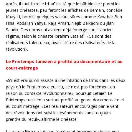
Après, il faut faire le tri. «C’est là que le bât blesse : parmi les
jeunes cinéastes, peu feront les affiches de demain, concède
Khayati, hormis quelques valeurs sûres comme Kawthar Ben
Hnia, Abdallah Yahya, Raja Amari, Nejib Belkadhi ou Jilani
Saadi». Des noms qui avaient déjà émergé sous l’ancien
régime, selon le cinéaste Ibrahim Letaief : «Ce sont des
réalisateurs talentueux, avant d’être des réalisateurs de la
révolution».
Le Printemps tunisien a profité au documentaire et au
court-métrage
«S’il est vrai qu’on assiste à une inflation de films dans les deux
pays où le Printemps a eu lieu, ce n’est pas forcément en
raison du contexte révolutionnaire», poursuit Letaief. Le
Printemps tunisien a surtout profité au genre documentaire et
au court-métrage. «Les réalisateurs encouragés par le vent
des révolutions ont suivi les événements sans toujours
prendre du recul», affirme le cinéaste.
La parole libre ne fait pas forcément émerger de belles voix.