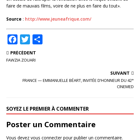
faire de mauvais films, voire de ne plus en faire du tout».
Source
:
http://www.jeuneafrique.com/
F
T
P
a
w
ar
PRÉCÉDENT
c
it
ta
FAWZIA ZOUARI
e
te
g
SUIVANT
b
r
e
FRANCE — EMMANUELLE BÉART, INVITÉE D’HONNEUR DU 42°
o
r
CINEMED
o
k
SOYEZ LE PREMIER À COMMENTER
Poster un Commentaire
Vous devez
vous connecter
pour publier un commentaire.