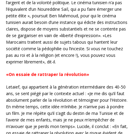
l’argent et de la volonté politique. Le cinéma tunisien n’a pas
l’équivalent d’un Noureddine Saïl, qui a pu faire émerger une
petite élite », poursuit Ben Mahmoud, pour qui le cinéma
tunisien aurait besoin d’une instance qui édicte des instructions
claires, dispose de moyens substantiels et ne se contente pas
de se gargariser en vain de «liberté d’expression». «Les
Marocains traitent aussi de sujets tabous qui hantent leur
société comme la pédophilie ou l’inceste. Si vous ne touchez
pas au roi et à la religion (et encore !), vous pouvez vous
exprimer librement», dit-il.
«On essaie de rattraper la révolution»
Letaief, qui appartient à la génération intermédiaire des 40-50
ans, se sent piégé par le contexte actuel : «Je me dis qu’il faut
absolument parler de la révolution et témoigner pour l’Histoire.
En même temps, cette idée m’inhibe. Je n’arrive pas à pondre
un film. Je me répète qu’il s’agit du destin de ma Tunisie et de
l’avenir de mes enfants, mais je ne peux m’empêcher de
m’avouer que je perds mon temps». Lucide, il conclut : «En fait,
on essaie de rattraper la révolution avec le risque évident de