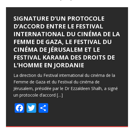
SIGNATURE D’UN PROTOCOLE
D’ACCORD ENTRE LE FESTIVAL
INTERNATIONAL DU CINÉMA DE LA
FEMME DE GAZA, LE FESTIVAL DU
CINÉMA DE JÉRUSALEM ET LE
FESTIVAL KARAMA DES DROITS DE
L’HOMME EN JORDANIE
La direction du Festival international du cinéma de la
Femme de Gaza et du Festival du cinéma de
Jérusalem, présidée par le Dr Ezzaldeen Shalh, a signé
un protocole d’accord
[…]
F
T
P
ac
w
ar
e
itt
ta