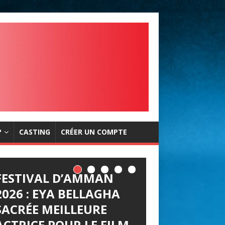
?
CASTING
CRÉER UN COMPTE
FESTIVAL D’AMMAN
LES JOURNÉES
2026 : EYA BELLAGHA
CINÉMATOGRAPHIQUE
SACRÉE MEILLEURE
S DE CARTHAGE (JCC)
ACTRICE POUR LE FILM
LANCENT LEUR APPEL