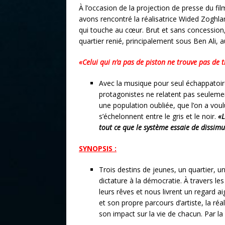
À l’occasion de la projection de presse du fil
avons rencontré la réalisatrice Wided Zoghlam
qui touche au cœur. Brut et sans concession,
quartier renié, principalement sous Ben Ali,
«Celui qui n’a pas de piston ne trouve pas de 
Avec la musique pour seul échappatoire,
protagonistes ne relatent pas seulemen
une population oubliée, que l’on a voulu 
s’échelonnent entre le gris et le noir.
«L
tout ce que le système essaie de dissimu
SYNOPSIS :
Trois destins de jeunes, un quartier, 
dictature à la démocratie. À travers le
leurs rêves et nous livrent un regard ai
et son propre parcours d’artiste, la ré
son impact sur la vie de chacun. Par la 