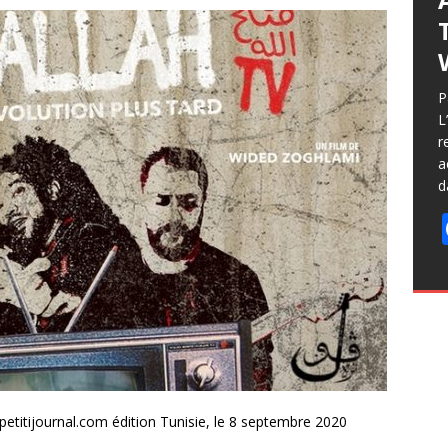
L
i
P
j
L
r
r
f
a
d
petitijournal.com édition Tunisie, le 8 septembre 2020