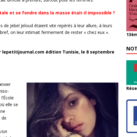
itale et se fondre dans la masse était-il impossible ?
 de Jebel Jeloud étaient vite repérés à leur allure, à leurs
bref, on leur intimait fermement de rester « chez eux ».
13èm
.
NOT
r lepetitijournal.com édition Tunisie, le 8 septembre
anvier
Rése
niso-
l’École
ù elle se
une
l de
u’un