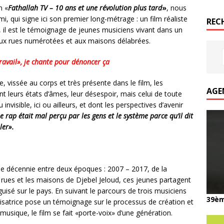
m «
Fathallah TV – 10 ans et une révolution plus tard
»
, nous
i, qui signe ici son premier long-métrage : un film réaliste
REC
 il est le témoignage de jeunes musiciens vivant dans un
 aux rues numérotées et aux maisons délabrées.
travail», je chante pour dénoncer ça
 vissée au corps et très présente dans le film, les
AGE
t leurs états d’âmes, leur désespoir, mais celui de toute
invisible, ici ou ailleurs, et dont les perspectives d’avenir
e rap était mal perçu par les gens et le système parce qu’il dit
ler».
une décennie entre deux époques : 2007 – 2017, de la
s rues et les maisons de Djebel Jeloud, ces jeunes partagent
guisé sur le pays. En suivant le parcours de trois musiciens
39èm
alisatrice pose un témoignage sur le processus de création et
musique, le film se fait «porte-voix» d’une génération.