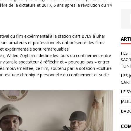
 l’ère de la dictature et 2017, 6 ans après la révolution du 14
estival du film expérimental à la station d’art B7L9 à Bhar
ART
ateurs amateurs et professionnels ont présenté des films
 et expérimentale sont remarquables.
FEST
se
», Wided Zoghlami décline les jours du confinement entre
SACR
nvitant le spectateur à réfléchir et – pourquoi pas – entrer
TUNI
rès mouvementée, ce film, soutenu par la dotation «Culture
ar, est une chronique personnelle du confinement et surfe
LES 
CART
LE S
JALI
BAB
COM