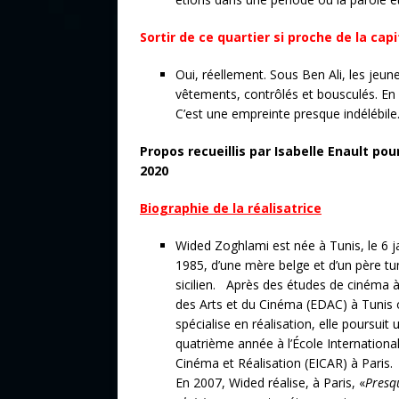
Sortir de ce quartier si proche de la cap
Oui, réellement. Sous Ben Ali, les jeunes
vêtements, contrôlés et bousculés. En 
C’est une empreinte presque indélébile
Propos recueillis par Isabelle Enault pou
2020
Biographie de la réalisatrice
Wided Zoghlami est née à Tunis, le 6 j
1985, d’une mère belge et d’un père tu
sicilien. Après des études de cinéma à 
des Arts et du Cinéma (EDAC) à Tunis o
spécialise en réalisation, elle poursuit 
quatrième année à l’École Internationa
Cinéma et Réalisation (EICAR) à Paris.
En 2007, Wided réalise, à Paris, «
Presq