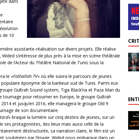
jeté dans
le
ntaire
évolution
us de 10
CRI
ière assistante-réalisation sur divers projets. Elle réalise
, Wided s’intéresse de plus près à la mise en scène théâtrale
’École de l’Acteur du Théâtre National de Tunis sous la
ra le «
Fathallah TV
» où elle suivra le parcours de jeunes
r populaire éponyme de la banlieue sud de Tunis. Parmi eux
u groupe Gultrah Sound system, Tiga Black’na et Paza Man du
le tournage pour retourner en Europe, le groupe Gultrah
ENT
e 2014 et jusqu’en 2016, elle managera le groupe Old 9
tournage de son documentaire.
 tard
» braque la lumière sur cinq destins de jeunes, sur un
 de ses protagonistes, des lieux mais aussi celle de la
tairement déstructurée, sa narration claire, le film est un
nt soulignées par l’image. Wided nous embarque dans un