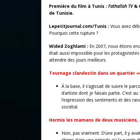
Première du film à Tunis :
Fathallah TV
& C
de Tunisie.
Lepetitjournal.com/Tunis :
Vous avez débu
Pourquoi cette rupture ?
Wided Zoghlami :
En 2007, nous étions enco
était aussi impossible pour les protagonistes 
attendre des jours meilleurs.
Tournage clandestin dans un quartier «
À la base, il s’agissait de suivre le pa
d’artiste dont je faisais partie. C’est a
l’expression des sentiments et des ran
sociétal.
Hormis les mamans de deux musiciens, a
Non, pas vraiment. D’une part, il y av
étions dans une période où la parole ét