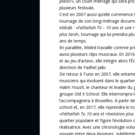
plaisir
», un court-métrage qui sera pro
plusieurs festivals.
C’est en 2007 aussi qu’elle commence 
tournage de son long-métrage docume
intitulé : «
Fathallah TV – 10 ans et une r
plus tard
», tournage qui lui prendra pl
ans de temps.
En parallèle, Wided travaille comme prem
aussi plusieurs clips musicaux. En 2016
et au jeu d’acteur, elle intègre alors l
direction de Fadhel Jaibi.
De retour à Tunis en 2007, elle entame
musiciens qui évoluent dans le quartie
Halim Yousfi, le chanteur et leader d
groupe Old 9 School. Elle interrompra 
l’accompagnera à Bruxelles. À partir d
school et, en 2017, elle reprendra le 
«
Fathallah Tv, 10 ans et révolution plus
quartier populaire et figure l’évolution
réalisatrice. Avec une chronologie volon
voyage entre deux époques, subtileme