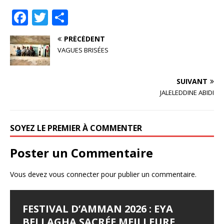
F
T
P
a
w
ar
PRÉCÉDENT
c
it
ta
VAGUES BRISÉES
e
te
g
b
r
e
SUIVANT
o
r
JALELEDDINE ABIDI
o
k
SOYEZ LE PREMIER À COMMENTER
Poster un Commentaire
Vous devez
vous connecter
pour publier un commentaire.
FESTIVAL D’AMMAN 2026 : EYA
LES JOURNÉES
LE SYNDROME DE DJAMILA
JALILA BORHANE
BABOUNA BEN AYED
BELLAGHA SACRÉE MEILLEURE
CINÉMATOGRAPHIQUES DE