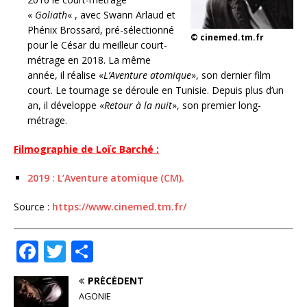
«
Goliath
« , avec Swann Arlaud et
Phénix Brossard, pré-sélectionné
© cinemed.tm.fr
pour le César du meilleur court-
métrage en 2018. La même
année, il réalise «
L’Aventure atomique
», son dernier film
court. Le tournage se déroule en Tunisie. Depuis plus d’un
an, il développe «
Retour à la nuit
», son premier long-
métrage.
Filmographie de Loïc Barché :
2019 : L’Aventure atomique (CM).
Source :
https://www.cinemed.tm.fr/
F
T
P
a
w
ar
PRÉCÉDENT
c
it
ta
AGONIE