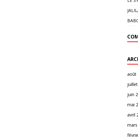
LE S
JALI
BAB
COM
ARC
août
juille
juin 
mai 
avril
mars
févri