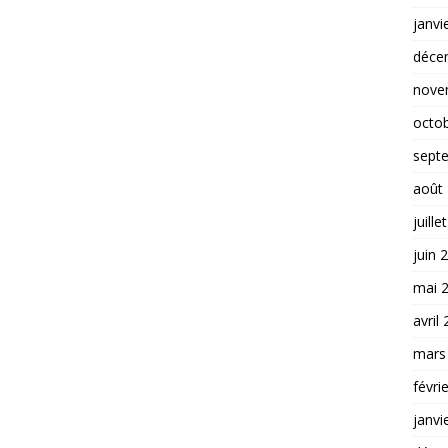
janvi
déce
nove
octo
sept
août
juille
juin 
mai 
avril
mars
févri
janvi