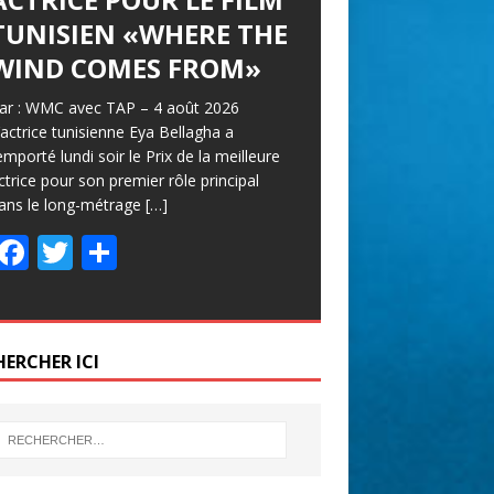
TUNISIEN «WHERE THE
WIND COMES FROM»
ar : WMC avec TAP – 4 août 2026
’actrice tunisienne Eya Bellagha a
emporté lundi soir le Prix de la meilleure
ctrice pour son premier rôle principal
ans le long-métrage
[…]
F
T
P
ac
w
ar
e
itt
ta
b
er
g
HERCHER ICI
o
er
o
k