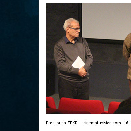
r
Par Houda ZEKRI – cinematunisien.com -16 j