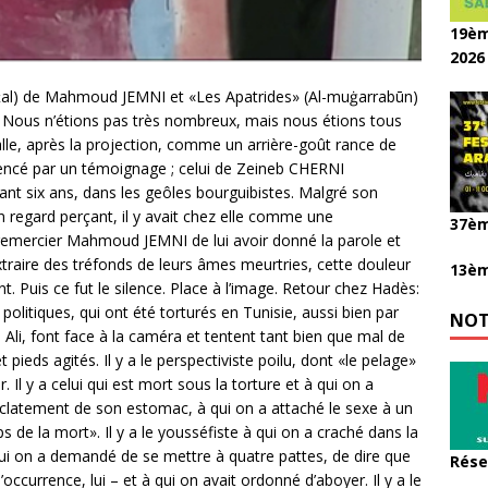
19èm
2026
nẓal) de Mahmoud JEMNI et «Les Apatrides» (Al-muġarrabūn)
Nous n’étions pas très nombreux, mais nous étions tous
alle, après la projection, comme un arrière-goût rance de
mencé par un témoignage ; celui de Zeineb CHERNI
ant six ans, dans les geôles bourguibistes. Malgré son
n regard perçant, il y avait chez elle comme une
37èm
 remercier Mahmoud JEMNI de lui avoir donné la parole et
traire des tréfonds de leurs âmes meurtries, cette douleur
13èm
. Puis ce fut le silence. Place à l’image. Retour chez Hadès:
itiques, qui ont été torturés en Tunisie, aussi bien par
NOT
Ali, font face à la caméra et tentent tant bien que mal de
pieds agités. Il y a le perspectiviste poilu, dont «le pelage»
 Il y a celui qui est mort sous la torture et à qui on a
’éclatement de son estomac, à qui on a attaché le sexe à un
e la mort». Il y a le yousséfiste à qui on a craché dans la
à qui on a demandé de se mettre à quatre pattes, de dire que
Rése
occurrence, lui – et à qui on avait ordonné d’aboyer. Il y a le