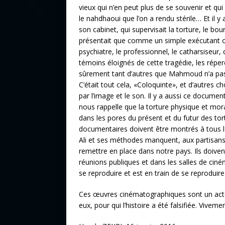
vieux qui n’en peut plus de se souvenir et qui
le nahdhaoui que l’on a rendu stérile… Et il 
son cabinet, qui supervisait la torture, le bou
présentait que comme un simple exécutant o
psychiatre, le professionnel, le catharsiseur, 
témoins éloignés de cette tragédie, les réperc
sûrement tant d’autres que Mahmoud n’a pas
C’était tout cela, «Coloquinte», et d’autres ch
par l’image et le son. Il y a aussi ce document
nous rappelle que la torture physique et mora
dans les pores du présent et du futur des tort
documentaires doivent être montrés à tous le
Ali et ses méthodes manquent, aux partisans d
remettre en place dans notre pays. Ils doivent
réunions publiques et dans les salles de ciné
se reproduire et est en train de se reproduire 
Ces œuvres cinématographiques sont un acte
eux, pour qui l’histoire a été falsifiée. Viveme