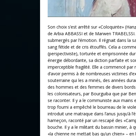
Son choix s’est arrêté sur «Coloquinte» (Ha
de Arbia ABBASSI et de Marwen TRABELSSI. 
submergés par l’émotion. Il régnait dans la s
sang fétide et de cris étouffés. Cela a com
(perspectiviste), torturée et emprisonnée dur
énergie débordante, sa diction parfaite et so
imperceptible fragilité. Elle a commencé par
d’avoir permis à de nombreuses victimes d’ex
souterraine qui les a minés, des années durant
des hommes et des femmes de divers bords pol
les colonisateurs, par Bourguiba que par Ben 
se raconter. Il y a le communiste aux mains et 
trop fourni a empêché le bourreau de le violer.
introduit une matraque dans l’anus jusqu’à l
hameçon, raconté par un rescapé des «Camps d
bouche. Il y a le militant du bassin minier, 
«la chienne ne mettait bas qu’un chien» – en l’