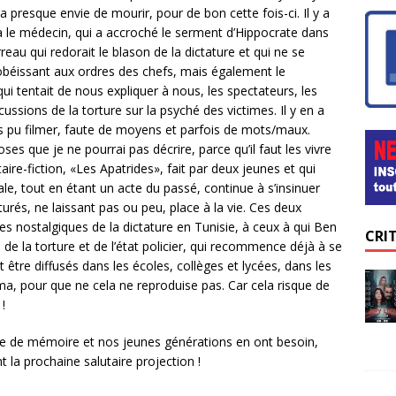
 a presque envie de mourir, pour de bon cette fois-ci. Il y a
y a le médecin, qui a accroché le serment d’Hippocrate dans
rreau qui redorait le blason de la dictature et qui ne se
béissant aux ordres des chefs, mais également le
qui tentait de nous expliquer à nous, les spectateurs, les
ussions de la torture sur la psyché des victimes. Il y en a
 pu filmer, faute de moyens et parfois de mots/maux.
oses que je ne pourrai pas décrire, parce qu’il faut les vivre
aire-fiction, «Les Apatrides», fait par deux jeunes et qui
le, tout en étant un acte du passé, continue à s’insinuer
urés, ne laissant pas ou peu, place à la vie. Ces deux
s nostalgiques de la dictature en Tunisie, à ceux à qui Ben
CRI
e la torture et de l’état policier, qui recommence déjà à se
 être diffusés dans les écoles, collèges et lycées, dans les
ma, pour que ne cela ne reproduise pas. Car cela risque de
!
 de mémoire et nos jeunes générations en ont besoin,
nt la prochaine salutaire projection !