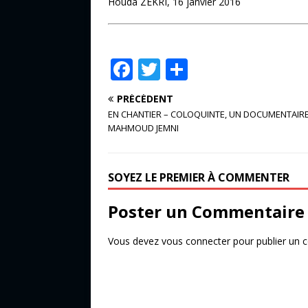
Houda ZEKRI, 16 janvier 2016
F
T
P
a
w
ar
PRÉCÉDENT
c
it
ta
EN CHANTIER – COLOQUINTE, UN DOCUMENTAIRE
e
te
g
MAHMOUD JEMNI
b
r
e
o
r
SOYEZ LE PREMIER À COMMENTER
o
Poster un Commentaire
k
Vous devez
vous connecter
pour publier un 