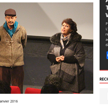
P
L
r
a
d
REC
anvier 2016