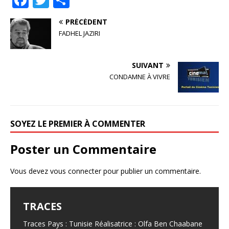
a
w
ar
PRÉCÉDENT
c
it
ta
FADHEL JAZIRI
e
te
g
b
r
e
SUIVANT
o
r
CONDAMNE À VIVRE
o
k
SOYEZ LE PREMIER À COMMENTER
Poster un Commentaire
Vous devez
vous connecter
pour publier un commentaire.
TRACES
OLFA BEN CHAABANE
BOURGUIBA – DE GAULLE : BRAS DE
HABIB BOUFARES
HOUSSEM GHRIBI
FER À BIZERTE
Traces Pays : Tunisie Réalisatrice : Olfa Ben Chaabane
Olfa Ben Chaabane Réalisatrice. Filmographie de Olfa
Habib Boufares Acteur franco-tunisien, né le 18
Houssem Ghribi Acteur. Filmographie de Houssem