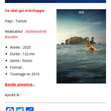
Ce réel qui m’échappe
Pays : Tunisie
Réalisateur :
Abdelwaheb
Bouden
Année : 2020
Durée : 122 mn
Genre : fiction
Format :
Tournage en 2016
Bande annonce :
Ajouté le :
F
T
P