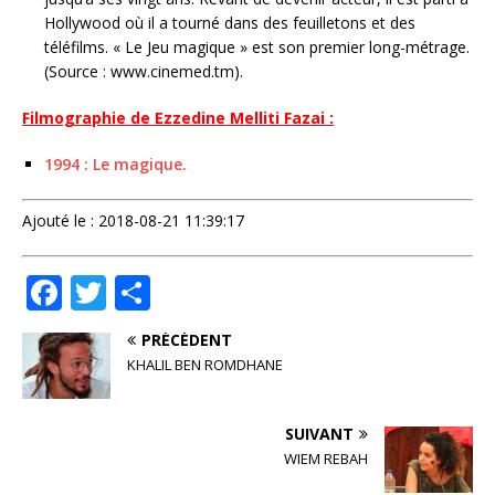
Hollywood où il a tourné dans des feuilletons et des
téléfilms. « Le Jeu magique » est son premier long-métrage.
(Source : www.cinemed.tm).
Filmographie de Ezzedine Melliti Fazai :
1994 : Le magique.
Ajouté le : 2018-08-21 11:39:17
F
T
P
a
w
ar
PRÉCÉDENT
c
it
ta
KHALIL BEN ROMDHANE
e
te
g
b
r
e
SUIVANT
o
r
WIEM REBAH