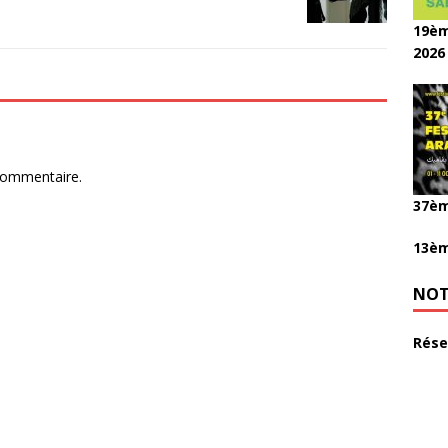
19èm
2026
commentaire.
37èm
13èm
NOT
Rése