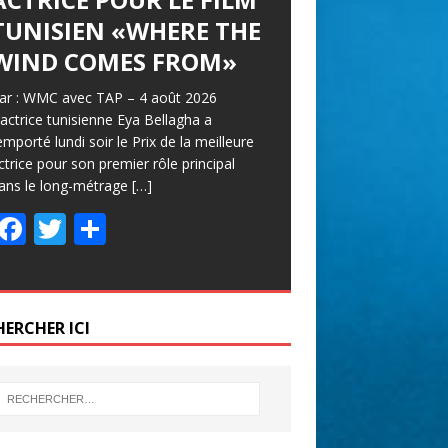
TUNISIEN «WHERE THE
WIND COMES FROM»
ar : WMC avec TAP – 4 août 2026
’actrice tunisienne Eya Bellagha a
emporté lundi soir le Prix de la meilleure
ctrice pour son premier rôle principal
ans le long-métrage
[…]
F
T
P
ac
w
ar
e
itt
ta
b
er
g
HERCHER ICI
o
er
o
k