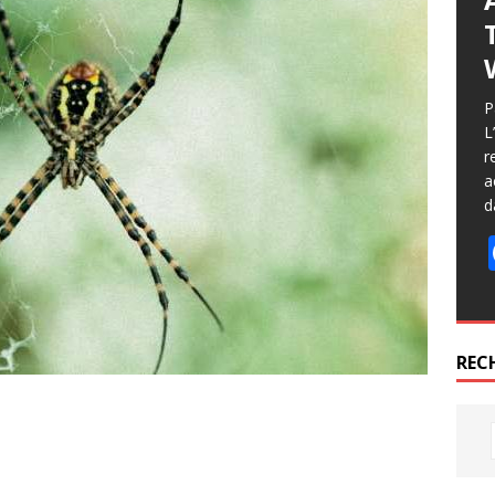
P
L
r
a
d
REC