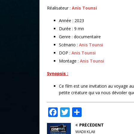
Réalisateur :
Anis Tounsi
Année : 2023
Durée : 9 mn
Genre : documentaire
Scénario :
Anis Tounsi
DOP :
Anis Tounsi
Montage :
Anis Tounsi
Synopsis :
Ce film est une invitation au voyage au 
petite créature qui va nous dévoiler qu
F
T
P
a
w
ar
PRÉCÉDENT
c
it
ta
WADII KLAII