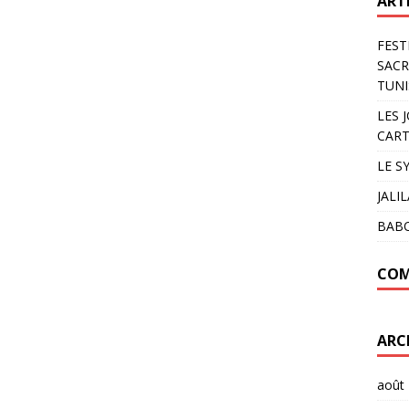
ART
FEST
SACR
TUNI
LES 
CART
LE S
JALI
BAB
COM
ARC
août