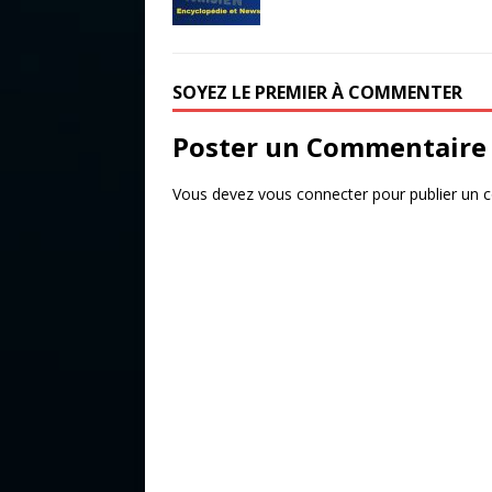
e
te
g
b
r
e
o
r
SOYEZ LE PREMIER À COMMENTER
o
Poster un Commentaire
k
Vous devez
vous connecter
pour publier un 