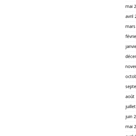
mai 
avril
mars
févri
janvi
déce
nove
octo
sept
août
juille
juin 
mai 