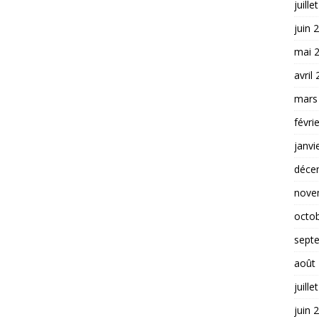
juille
juin 
mai 
avril
mars
févri
janvi
déce
nove
octo
sept
août
juille
juin 