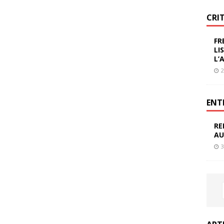
CRI
FR
LI
L’
2
ENT
RE
AU
3