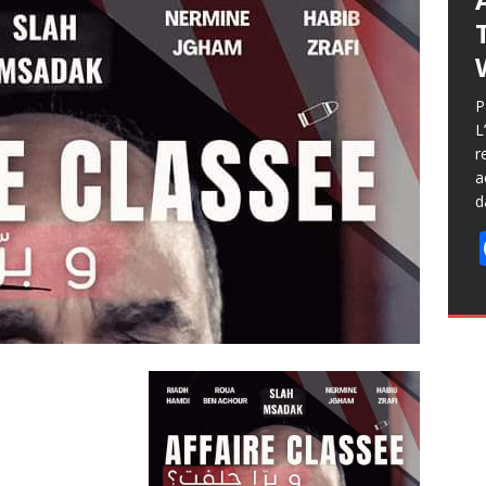
P
L
r
a
d