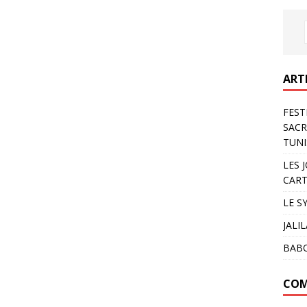
ART
FEST
SACR
TUNI
LES 
CART
LE S
JALI
BAB
COM