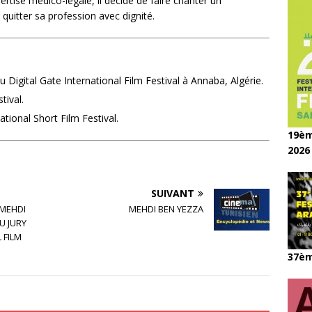
ertise médico-légale, il décide de faire chanter un
quitter sa profession avec dignité.
u Digital Gate International Film Festival à Annaba, Algérie.
tival.
tional Short Film Festival.
19èm
2026
SUIVANT
 MEHDI
MEHDI BEN YEZZA
U JURY
 FILM
37èm