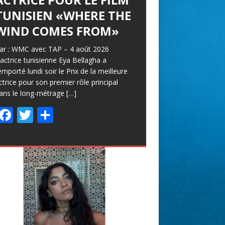
TUNISIEN «WHERE THE
WIND COMES FROM»
ar : WMC avec TAP – 4 août 2026
’actrice tunisienne Eya Bellagha a
emporté lundi soir le Prix de la meilleure
ctrice pour son premier rôle principal
ans le long-métrage
[…]
F
T
P
ac
w
ar
e
itt
ta
b
er
g
o
er
o
k