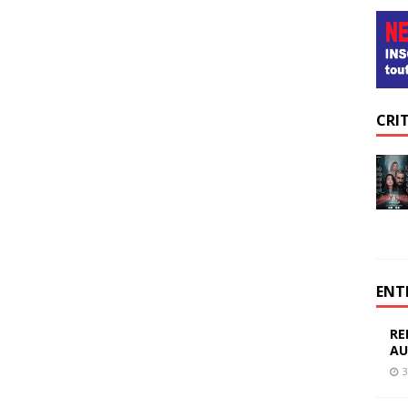
CRI
ENT
RE
AU
3