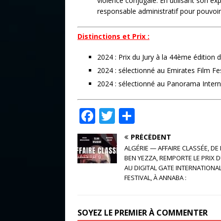
violence conjugale. En utilisant son exp
responsable administratif pour pouvoir 
Distinctions et Prix :
2024 : Prix du Jury à la 44ème édition d
2024 : sélectionné au Emirates Film Fes
2024 : sélectionné au Panorama Interna
F
T
P
a
w
ar
PRÉCÉDENT
c
it
ta
ALGÉRIE — AFFAIRE CLASSÉE, DE
e
te
g
BEN YEZZA, REMPORTE LE PRIX D
AU DIGITAL GATE INTERNATIONAL
b
r
e
FESTIVAL, À ANNABA :
o
r
o
SOYEZ LE PREMIER À COMMENTER