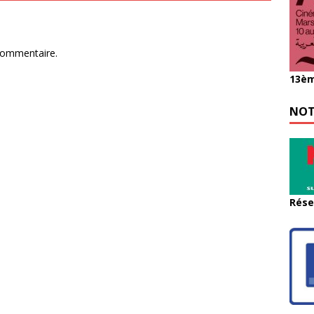
commentaire.
13èm
NOT
Rése