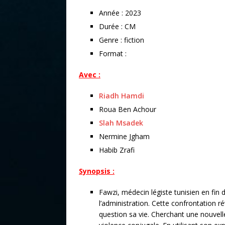
Année : 2023
Durée : CM
Genre : fiction
Format :
Avec :
Riadh Hamdi
Roua Ben Achour
Slah Msadek
Nermine Jgham
Habib Zrafi
Synopsis :
Fawzi, médecin légiste tunisien en fin d
l’administration. Cette confrontation r
question sa vie. Cherchant une nouvel