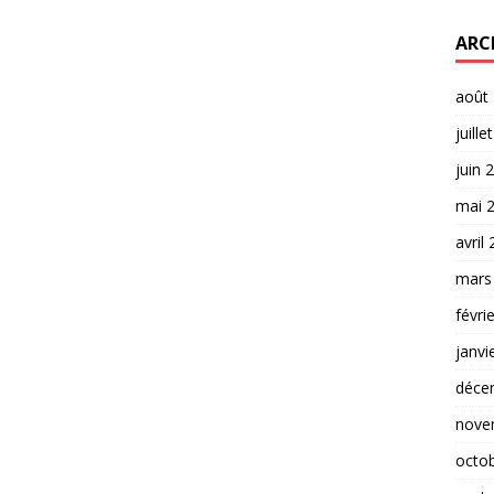
ARC
août
juille
juin 
mai 
avril
mars
févri
janvi
déce
nove
octo