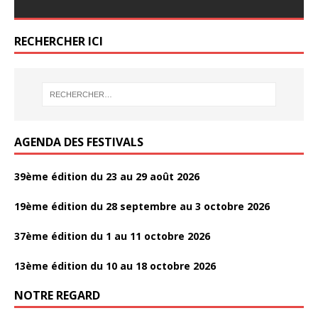
b
er
g
o
o
er
er
e
e
itt
itt
ta
ta
o
er
o
o
b
b
er
er
g
g
o
RECHERCHER ICI
k
k
o
o
er
er
k
o
o
k
k
AGENDA DES FESTIVALS
39ème édition du 23 au 29 août 2026
19ème édition du 28 septembre au 3 octobre 2026
37ème édition du 1 au 11 octobre 2026
13ème édition du 10 au 18 octobre 2026
NOTRE REGARD