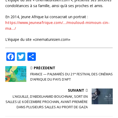
condoléances à sa famille, ainsi qu’à ses proches et amis.
En 2014, Jeune Afrique lui consacrait un portrait :
https://www.jeuneafrique.com/…/mouloud-mimoun-cin-
ma…/
L’équipe du site «cinematunisien.com»
F
T
P
a
w
ar
PRÉCÉDENT
c
it
ta
FRANCE — PALMARÈS DU 21° FESTIVAL DES CINÉMAS
e
te
g
D’AFRIQUE DU PAYS D’APT
b
r
e
SUIVANT
o
r
L’AIGUILLE, D’ABDELHAMID BOUCHNAK, SORT EN
SALLES LE 6 DÉCEMBRE PROCHAIN, AVANT-PREMIÈRE
o
DANS PLUSIEURS SALLES AU PROFIT DE GAZA
k