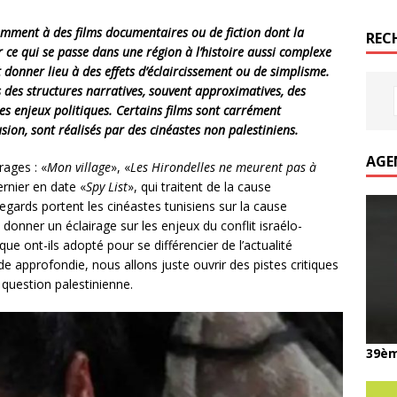
uemment à des films documentaires ou de fiction dont la
REC
r ce qui se passe dans une région à l’histoire aussi complexe
 donner lieu à des effets d’éclaircissement ou de simplisme.
s des structures narratives, souvent approximatives, des
es enjeux politiques. Certains films sont carrément
lusion, sont réalisés par des cinéastes non palestiniens.
AGE
ages : «
Mon village
», «
Les Hirondelles ne meurent pas à
ernier en date «
Spy List
», qui traitent de la cause
regards portent les cinéastes tunisiens sur la cause
à donner un éclairage sur les enjeux du conflit israélo-
ue ont-ils adopté pour se différencier de l’actualité
e approfondie, nous allons juste ouvrir des pistes critiques
 question palestinienne.
39èm