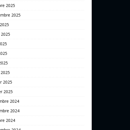
bre 2025
embre 2025
 2025
t 2025
2025
2025
 2025
 2025
er 2025
er 2025
mbre 2024
mbre 2024
bre 2024
embre 2024