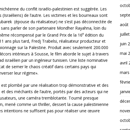
octo
anichéenne du conflit israélo-palestinien est suggérée. Les
sept
 (Israéliens) de l’autre. Les victimes et les bourreaux sont
ubarek (épouse du réalisateur) ne s’est pas déconnectée de
août
au, sans parler de son partenaire Mondher Rayahna
, loin du
juille
e
même récompensé par le Grand Prix de la 16
édition du
1 ans plus tard, Fredj Trabelsi, réalisateur producteur et
juin 
spionnage sur la Palestine. Produit avec seulement 200.000
mai 
écors intérieurs à Sousse, le film aborde le sujet à travers
 israélien par un ingénieur tunisien. Une liste nominative
avril
 état de semer le chaos créatif dans certains pays qui
mars
nverser leur régime».
févri
 est plombé par une réalisation trop démonstrative et des
janvi
 et des méchants de l’autre, portés par des acteurs qui ne
ccusateurs, une caméra tremblotante. Tourné presque
déce
lm, mené comme un thriller, dessert la cause palestinienne
nove
es intentions ne suffisent pas pour réaliser une œuvre
octo
sept