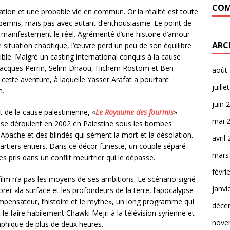
COM
liation et une probable vie en commun. Or la réalité est toute
s permis, mais pas avec autant d’enthousiasme. Le point de
it manifestement le réel. Agrémenté d’une histoire d’amour
ARC
situation chaotique, l’œuvre perd un peu de son équilibre
lible. Malgré un casting international conquis à la cause
 Jacques Perrin, Selim Dhaou, Hichem Rostom et Ben
août
à cette aventure, à laquelle Yasser Arafat a pourtant
juille
h.
juin 
nt de la cause palestinienne, «
Le Royaume des fourmis
»
mai 
 se déroulent en 2002 en Palestine sous les bombes
Apache et des blindés qui sèment la mort et la désolation.
avril
rtiers entiers. Dans ce décor funeste, un couple séparé
mars
 pris dans un conflit meurtrier qui le dépasse.
févri
ilm n’a pas les moyens de ses ambitions. Le scénario signé
janvi
orer «la surface et les profondeurs de la terre, l’apocalypse
 compensateur, l’histoire et le mythe», un long programme qui
déce
e faire habilement Chawki Mejri à la télévision syrienne et
nove
phique de plus de deux heures.