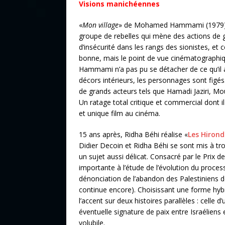
Visions manichéennes
«
Mon village
» de Mohamed Hammami (1979), pr
groupe de rebelles qui mène des actions de gu
d’insécurité dans les rangs des sionistes, et c
bonne, mais le point de vue cinématographiq
Hammami n’a pas pu se détacher de ce qu’il a
décors intérieurs, les personnages sont figé
de grands acteurs tels que Hamadi Jaziri, Mo
Un ratage total critique et commercial dont i
et unique film au cinéma.
15 ans après, Ridha Béhi réalise «
Les Hirond
Didier Decoin et Ridha Béhi se sont mis à troi
un sujet aussi délicat. Consacré par le Prix de
importante à l’étude de l’évolution du proces
dénonciation de l’abandon des Palestiniens de
continue encore). Choisissant une forme hybrid
l’accent sur deux histoires parallèles : celle d
éventuelle signature de paix entre Israéliens 
volubile.