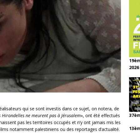
19èm
2026
alisateurs qui se sont investis dans ce sujet, on notera, de
37èm
s Hirondelles ne meurent pas à Jérusalem
», ont été effectués
aissent pas les territoires occupés et n’y ont jamais mis les
13èm
 films notamment palestiniens ou des reportages d’actualité.