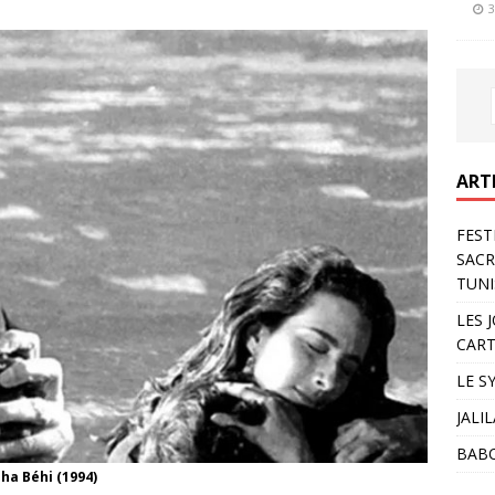
3
ART
FEST
SACR
TUNI
LES 
CART
LE S
JALI
BAB
dha Béhi (1994)