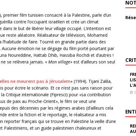
NOT
emier film tunisien consacré à la Palestine, parle d’un
Rése
érilla contre l’occupant israélien et crée un climat
e dans le but de libérer leur village occupé. L’intention est
ue reste aléatoire. Réalisateur de télévision, Mohamed
 l’habitude de faire. Tourné en grande partie dans des
s. Aucune émotion ne se dégage du film porté pourtant par
una Noureddine, Hattab Dhib, Hassiba Rochdi et d’autres !
CRI
l ne se relèvera jamais. «
Mon village
» est d’ailleurs son seul
FR
LI
elles ne meurent pas à Jérusalem
» (1994). Tijani Zalila,
L’
s pour écrire le scénario. Et ce n’est pas sans raison pour
2
 la Critique internationale (Fipresci) pour «sa contribution
sus de paix au Proche-Orient», le film se veut une
puis des décennies par les régimes arabes (d’ailleurs cela
ENT
e entre la fiction et le reportage, le réalisateur a mis
’un reporter français qui se trouve en Palestine la veille d’une
RE
et Palestiniens, et un guide palestinien chaleureux et
AU