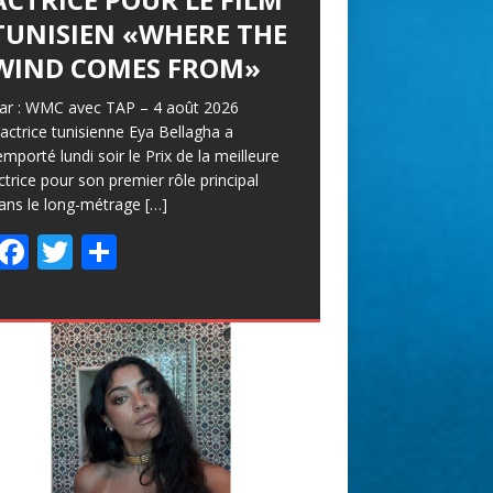
TUNISIEN «WHERE THE
WIND COMES FROM»
ar : WMC avec TAP – 4 août 2026
’actrice tunisienne Eya Bellagha a
emporté lundi soir le Prix de la meilleure
ctrice pour son premier rôle principal
ans le long-métrage
[…]
F
T
P
ac
w
ar
e
itt
ta
b
er
g
o
er
o
k