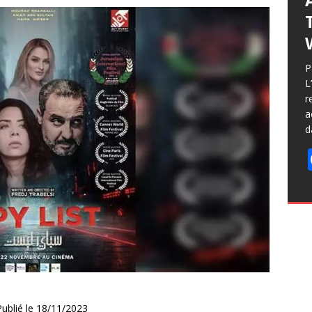
P
L
r
a
d
Publié le 18/11/2023