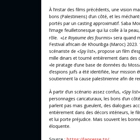
À l’instar des films précédents, une vision m
bons (Palestiniens) d’un côté, et les méchants
portés par un casting approximatif. Saba Mo
l’image feuilletonesque qui lui colle à la pe
rôle.
«
Le Royaume des fourmis
» sera quand 
Festival africain de Khouribga (Maroc) 2023. 1
scénariste de «
Spy list
», propose un film d’e
mille dinars et tourné entièrement dans des d
«le piratage d’une base de données du Mossad
d’espions juifs a été identifiée, leur mission
soutiennent la cause palestinienne afin de re
À partir d’un scénario assez confus, «
Spy list
»
personnages caricaturaux, les bons d’un côté
parlent pas mais gueulent, des dialogues a
entièrement dans des décors intérieurs, le fi
et lui porte préjudice. Mais souvent les bonn
éloquente.
Source :
https://lapresse.tn/