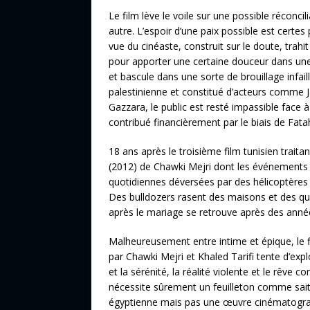
Le film lève le voile sur une possible réconci
autre. L’espoir d’une paix possible est certe
vue du cinéaste, construit sur le doute, trah
pour apporter une certaine douceur dans une 
et bascule dans une sorte de brouillage infail
palestinienne et constitué d’acteurs comme
Gazzara, le public est resté impassible face 
contribué financièrement par le biais de Fata
18 ans après le troisième film tunisien traita
(2012) de Chawki Mejri dont les événements
quotidiennes déversées par des hélicoptères 
Des bulldozers rasent des maisons et des qua
après le mariage se retrouve après des années
Malheureusement entre intime et épique, le f
par Chawki Mejri et Khaled Tarifi tente d’expl
et la sérénité, la réalité violente et le rêve
nécessite sûrement un feuilleton comme sait l
égyptienne mais pas une œuvre cinématogra