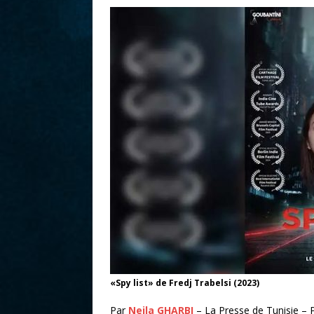
r
«Spy list» de Fredj Trabelsi (2023)
Par
Neila GHARBI
– La Presse de Tunisie – 