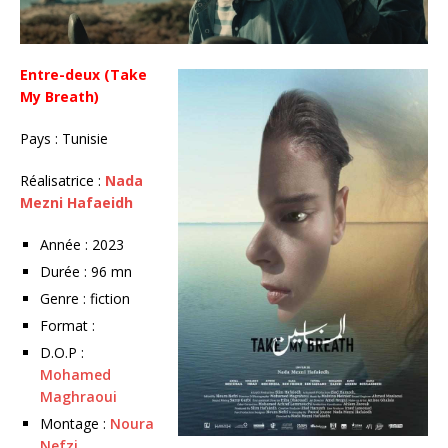
Entre-deux (Take
My Breath)
Pays : Tunisie
Réalisatrice :
Nada
Mezni Hafaeidh
Année : 2023
Durée : 96 mn
Genre : fiction
Format :
D.O.P :
Mohamed
Maghraoui
Montage :
Noura
Nefzi