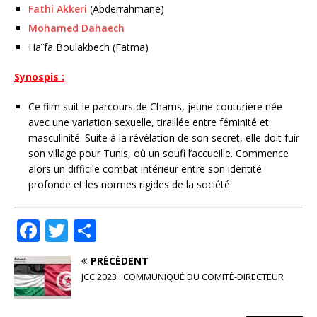
Fathi Akkeri
(Abderrahmane)
Mohamed Dahaech
Haïfa Boulakbech (Fatma)
Synospis :
Ce film suit le parcours de Chams, jeune couturière née
avec une variation sexuelle, tiraillée entre féminité et
masculinité. Suite à la révélation de son secret, elle doit fuir
son village pour Tunis, où un soufi l’accueille. Commence
alors un difficile combat intérieur entre son identité
profonde et les normes rigides de la société.
F
T
P
a
w
ar
PRÉCÉDENT
c
it
ta
JCC 2023 : COMMUNIQUÉ DU COMITÉ-DIRECTEUR
e
te
g