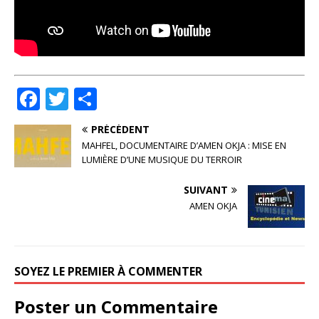
F
T
P
a
w
ar
PRÉCÉDENT
c
it
ta
MAHFEL, DOCUMENTAIRE D’AMEN OKJA : MISE EN
e
te
g
LUMIÈRE D’UNE MUSIQUE DU TERROIR
b
r
e
SUIVANT
o
r
AMEN OKJA
o
k
SOYEZ LE PREMIER À COMMENTER
Poster un Commentaire