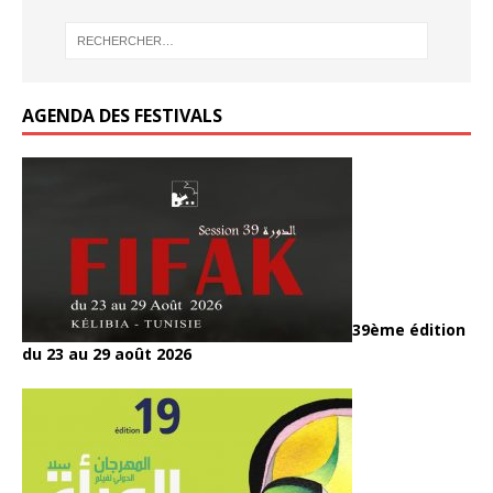
k
o
o
k
k
AGENDA DES FESTIVALS
39ème édition
du 23 au 29 août 2026