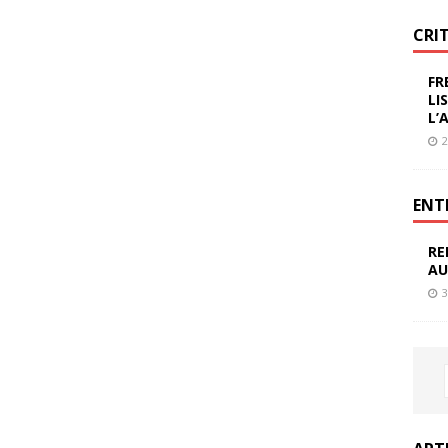
CRI
FR
LI
L’
2
ENT
RE
AU
3