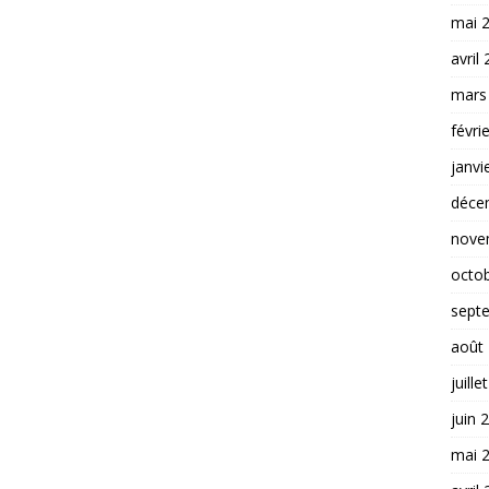
mai 
avril
mars
févri
janvi
déce
nove
octo
sept
août
juille
juin 
mai 