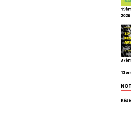
19èm
2026
37èm
13èm
NOT
Rése