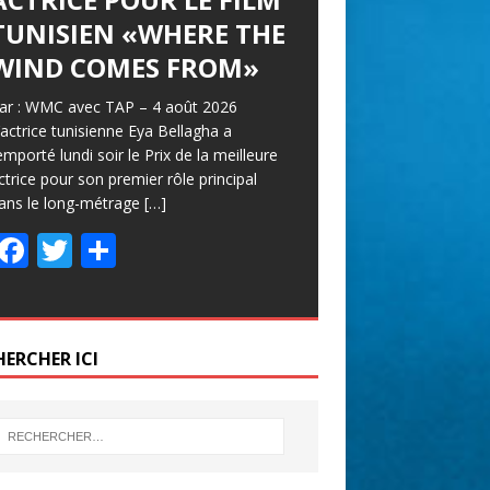
TUNISIEN «WHERE THE
WIND COMES FROM»
ar : WMC avec TAP – 4 août 2026
’actrice tunisienne Eya Bellagha a
emporté lundi soir le Prix de la meilleure
ctrice pour son premier rôle principal
ans le long-métrage
[…]
F
T
P
ac
w
ar
e
itt
ta
b
er
g
HERCHER ICI
o
er
o
k