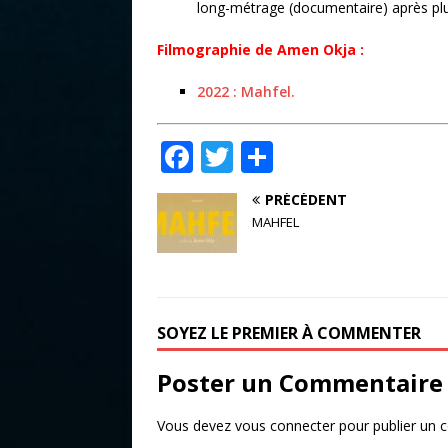
long-métrage (documentaire) après plus
Filmographie de Amen Okja :
2022 : Mahfel.
F
T
P
a
w
ar
PRÉCÉDENT
c
it
ta
MAHFEL
e
te
g
b
r
e
o
r
SOYEZ LE PREMIER À COMMENTER
o
k
Poster un Commentaire
Vous devez
vous connecter
pour publier un 