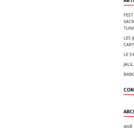
ART
FEST
SACR
TUNI
LES 
CART
LE S
JALI
BAB
COM
ARC
août